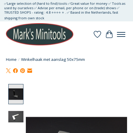
✅Large selection of (hard to find) tools ✅Great value for money ✅ Tools as
used by ourselves ✅ Advise per email, per phone or on (trade) shows ✅
TRUSTED SHOPS - rating : 4.8 ⭐⭐⭐⭐ ⭐ . ✅ Based in the Netherlands, fast
shipping from own stock
Verlanglijst
Winkelwa
Home
/
Winkelhaak met aanslag 50x75mm
Product image slideshow Items