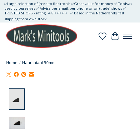
✅Large selection of (hard to find) tools ✅Great value for money ✅ Tools as
used by ourselves ✅ Advise per email, per phone or on (trade) shows ✅
TRUSTED SHOPS - rating : 4.8 ⭐⭐⭐⭐ ⭐ . ✅ Based in the Netherlands, fast
shipping from own stock
Verlanglijst
Winkelwa
Home
/
Haarliniaal 50mm
Product image slideshow Items