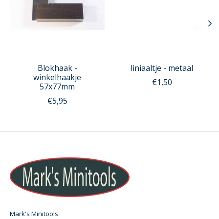
Blokhaak -
liniaaltje - metaal
winkelhaakje
€1,50
57x77mm
€5,95
Mark's Minitools