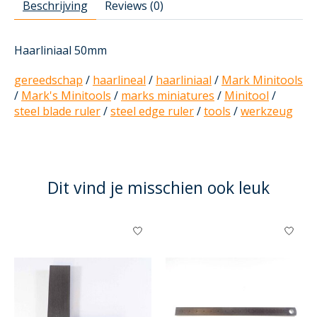
Beschrijving
Reviews (0)
Haarliniaal 50mm
gereedschap
/
haarlineal
/
haarliniaal
/
Mark Minitools
/
Mark's Minitools
/
marks miniatures
/
Minitool
/
steel blade ruler
/
steel edge ruler
/
tools
/
werkzeug
Dit vind je misschien ook leuk
Items van productcarrousel