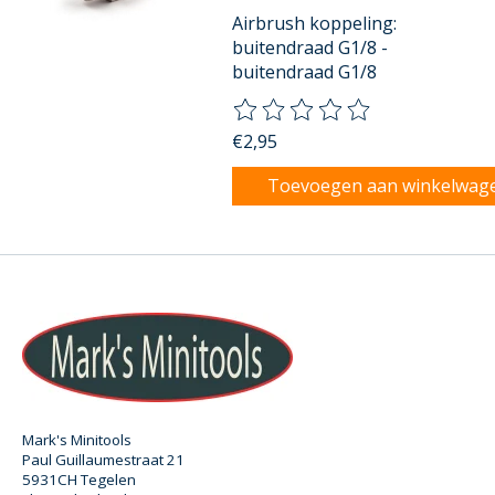
Airbrush koppeling:
buitendraad G1/8 -
buitendraad G1/8
De beoordeling van dit product
€2,95
Toevoegen aan winkelwag
Mark's Minitools
Paul Guillaumestraat 21
5931CH Tegelen