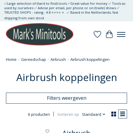
✅Large selection of (hard to find) tools ✅Great value for money ✅ Tools as
used by ourselves ✅ Advise per email, per phone or on (trade) shows ✅
TRUSTED SHOPS - rating : 4.8 ⭐⭐⭐⭐ ⭐ . ✅ Based in the Netherlands, fast
shipping from own stock
Verlanglijst
Winkelwa
Home
/
Gereedschap
/
Airbrush
/
Airbrush koppelingen
Airbrush koppelingen
Filters weergeven
6 producten
Sorteren op
Standaard