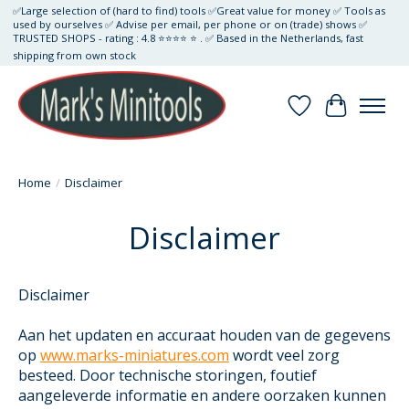
✅Large selection of (hard to find) tools ✅Great value for money ✅ Tools as
used by ourselves ✅ Advise per email, per phone or on (trade) shows ✅
TRUSTED SHOPS - rating : 4.8 ⭐⭐⭐⭐ ⭐ . ✅ Based in the Netherlands, fast
shipping from own stock
Verlanglijst
Winkelwa
Home
/
Disclaimer
Disclaimer
Disclaimer
Aan het updaten en accuraat houden van de gegevens
op
www.marks-miniatures.com
wordt veel zorg
besteed. Door technische storingen, foutief
aangeleverde informatie en andere oorzaken kunnen