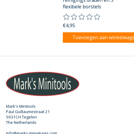
reinigings draden en 3
flexibele borstels
De beoordeling van dit product
€4,95
Toevoegen aan winkelwag
Mark's Minitools
Paul Guillaumestraat 21
5931CH Tegelen
The Netherlands
Info@marks-miniatures.com