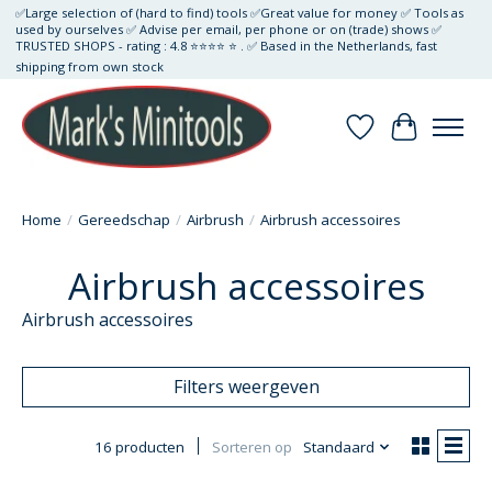
✅Large selection of (hard to find) tools ✅Great value for money ✅ Tools as
used by ourselves ✅ Advise per email, per phone or on (trade) shows ✅
TRUSTED SHOPS - rating : 4.8 ⭐⭐⭐⭐ ⭐ . ✅ Based in the Netherlands, fast
shipping from own stock
Verlanglijst
Winkelwa
Home
/
Gereedschap
/
Airbrush
/
Airbrush accessoires
Airbrush accessoires
Airbrush accessoires
Filters weergeven
16 producten
Sorteren op
Standaard