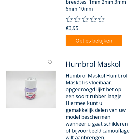
breedtes: 1mm 2mm 3mm
6mm 10mm
De beoordeling van dit product
€3,95
Opties bekijken
Humbrol Maskol
Humbrol Maskol Humbrol
Maskol is vloeibaar.
opgedroogd lijkt het op
een soort rubber laagje.
Hiermee kunt u
gemakkelijk delen van uw
model beschermen
wanneer u gaat schilderen
of bijvoorbeeld camouflage
wilt aanbrengen.