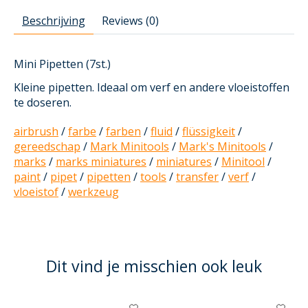
Beschrijving
Reviews (0)
Mini Pipetten (7st.)
Kleine pipetten. Ideaal om verf en andere vloeistoffen
te doseren.
airbrush
/
farbe
/
farben
/
fluid
/
flüssigkeit
/
gereedschap
/
Mark Minitools
/
Mark's Minitools
/
marks
/
marks miniatures
/
miniatures
/
Minitool
/
paint
/
pipet
/
pipetten
/
tools
/
transfer
/
verf
/
vloeistof
/
werkzeug
Dit vind je misschien ook leuk
Items van productcarrousel