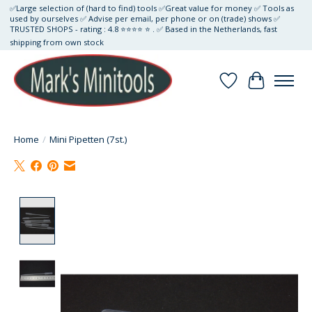
✅Large selection of (hard to find) tools ✅Great value for money ✅ Tools as
used by ourselves ✅ Advise per email, per phone or on (trade) shows ✅
TRUSTED SHOPS - rating : 4.8 ⭐⭐⭐⭐ ⭐ . ✅ Based in the Netherlands, fast
shipping from own stock
Verlanglijst
Winkelwa
Home
/
Mini Pipetten (7st.)
Product image slideshow Items