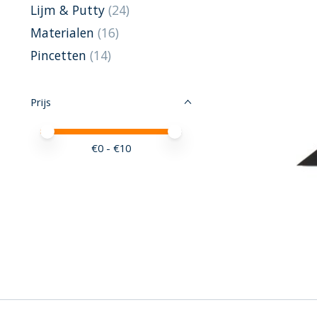
Lijm & Putty
(24)
Materialen
(16)
Pincetten
(14)
Prijs
Minimale prijswaarde
Price maximum value
€
0
- €
10