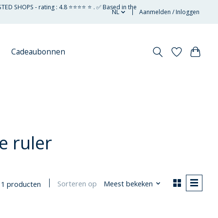
STED SHOPS - rating : 4.8 ⭐⭐⭐⭐ ⭐ . ✅ Based in the
NL
Aanmelden / Inloggen
Cadeaubonnen
e ruler
Sorteren op
Meest bekeken
1 producten