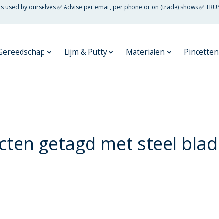
 as used by ourselves ✅ Advise per email, per phone or on (trade) shows ✅ TRU
Gereedschap
Lijm & Putty
Materialen
Pincetten
ten getagd met steel blad