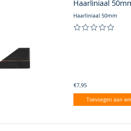
Haarliniaal 50m
Haarliniaal 50mm
De beoordeling van dit 
€7,95
Toevoegen aan wi