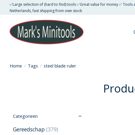
✅Large selection of (hard to find) tools ✅Great value for money ✅ Tools
Netherlands, fast shipping from own stock
Home
/
Tags
/
steel blade ruler
Produc
Categorieën
Gereedschap
(379)