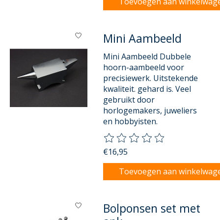
Toevoegen aan winkelwag
Mini Aambeeld
Mini Aambeeld Dubbele
hoorn-aambeeld voor
precisiewerk. Uitstekende
kwaliteit. gehard is. Veel
gebruikt door
horlogemakers, juweliers
en hobbyisten.
De beoordeling van dit product
€16,95
Toevoegen aan winkelwag
Bolponsen set met