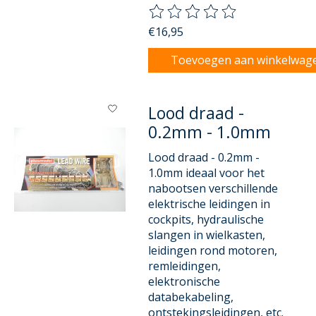
De beoordeling van dit product
€16,95
Toevoegen aan winkelwag
Lood draad -
0.2mm - 1.0mm
Lood draad - 0.2mm -
1.0mm ideaal voor het
nabootsen verschillende
elektrische leidingen in
cockpits, hydraulische
slangen in wielkasten,
leidingen rond motoren,
remleidingen,
elektronische
databekabeling,
ontstekingsleidingen, etc.