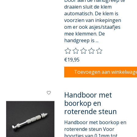
Door aan de handgreep te
draaien sluit de klem
automatisch. De klem is
voorzien van inkepingen
om er ook asjes/staafjes
mee klemmen. De
handgreep is ...
De beoordeling van dit product
€19,95
Toevoegen aan winkelwag
Handboor met
boorkop en
roterende steun
Handboor met boorkop en
roterende steun Voor
boortjes van 0.1mm tot