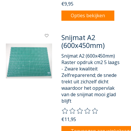
€9,95
Opties bekijken
Snijmat A2
(600x450mm)
Snijmat A2 (600x450mm)
Raster opdruk cm2 5 laags
- Zware kwaliteit
Zelfreparerend; de snede
trekt uit zichzelf dicht
waardoor het oppervlak
van de snijmat mooi glad
blijft
De beoordeling van dit product
€11,95
Toevoegen aan winkelwag