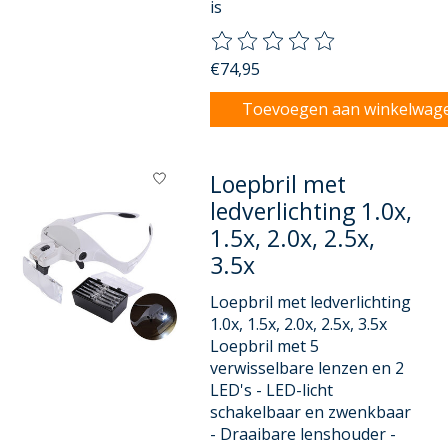
is
De beoordeling van dit product
€74,95
Toevoegen aan winkelwag
Loepbril met
ledverlichting 1.0x,
1.5x, 2.0x, 2.5x,
3.5x
Loepbril met ledverlichting
1.0x, 1.5x, 2.0x, 2.5x, 3.5x
Loepbril met 5
verwisselbare lenzen en 2
LED's - LED-licht
schakelbaar en zwenkbaar
- Draaibare lenshouder -