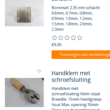
Borenset 2.35 mm schacht
0.6mm, 0.7mm, 0.8mm,
0.9mm, 1.0mm, 1.2mm,
1.5mm, 1.8mm, 2.0mm,
2.3mm
De beoordeling van dit product
€9,95
Toevoegen aan winkelwag
Handklem met
schroefsluiting
Handklem met
schroefsluiting Klem: staal
Breedte: 15mm Handgreep:
hout Max. opening:10mm