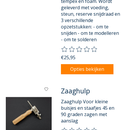
tempex en foam. Wordt
geleverd met voeding,
steun, reserve snijdraad en
3 verschillende
opzetstukken: - om te
snijden - om te modelleren
- om te solderen
De beoordeling van dit product
€25,95
Opties bekijken
Zaaghulp
Zaaghulp Voor kleine
buisjes en staafjes 45 en
90 graden zagen met
aanslag