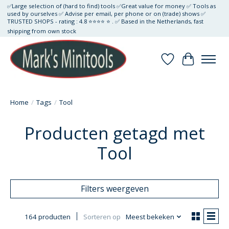
✅Large selection of (hard to find) tools ✅Great value for money ✅ Tools as
used by ourselves ✅ Advise per email, per phone or on (trade) shows ✅
TRUSTED SHOPS - rating : 4.8 ⭐⭐⭐⭐ ⭐ . ✅ Based in the Netherlands, fast
shipping from own stock
Verlanglijst
Winkelwa
Home
/
Tags
/
Tool
Producten getagd met
Tool
Filters weergeven
164 producten
Sorteren op
Meest bekeken