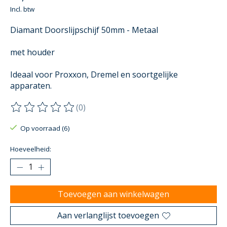
Incl. btw
Diamant Doorslijpschijf 50mm - Metaal
met houder
Ideaal voor Proxxon, Dremel en soortgelijke
apparaten.
(0)
De beoordeling van dit product is
0
van de 5
Op voorraad (6)
Hoeveelheid:
Toevoegen aan winkelwagen
Aan verlanglijst toevoegen