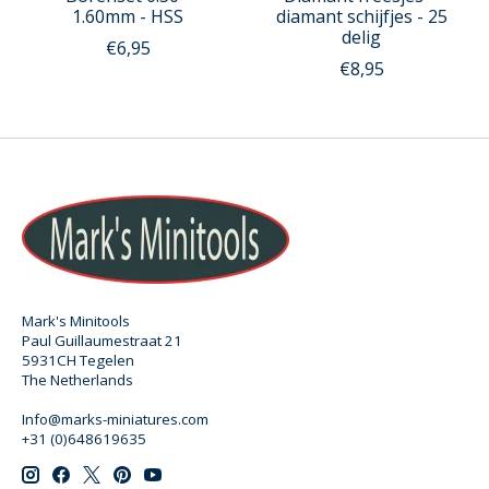
1.60mm - HSS
diamant schijfjes - 25
delig
€6,95
€8,95
Mark's Minitools
Paul Guillaumestraat 21
5931CH Tegelen
The Netherlands
Info@marks-miniatures.com
+31 (0)648619635