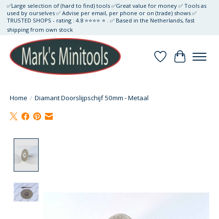
✅Large selection of (hard to find) tools ✅Great value for money ✅ Tools as
used by ourselves ✅ Advise per email, per phone or on (trade) shows ✅
TRUSTED SHOPS - rating : 4.8 ⭐⭐⭐⭐ ⭐ . ✅ Based in the Netherlands, fast
shipping from own stock
Verlanglijst
Winkelwa
Home
/
Diamant Doorslijpschijf 50mm - Metaal
Product image slideshow Items