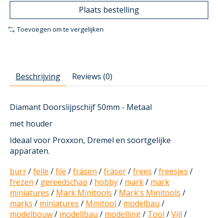
Plaats bestelling
Toevoegen om te vergelijken
Beschrijving
Reviews (0)
Diamant Doorslijpschijf 50mm - Metaal
met houder
Ideaal voor Proxxon, Dremel en soortgelijke
apparaten.
burr
/
feile
/
file
/
fräsen
/
fräser
/
frees
/
freesjes
/
frezen
/
gereedschap
/
hobby
/
mark
/
mark
miniatures
/
Mark Minitools
/
Mark's Minitools
/
marks
/
miniatures
/
Minitool
/
modelbau
/
modelbouw
/
modellbau
/
modelling
/
Tool
/
Vijl
/