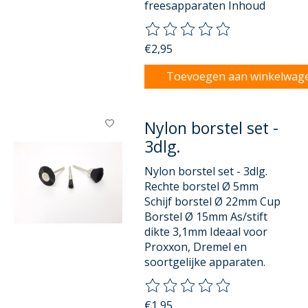
freesapparaten Inhoud
De beoordeling van dit product
€2,95
Toevoegen aan winkelwag
Nylon borstel set -
3dlg.
Nylon borstel set - 3dlg.
Rechte borstel Ø 5mm
Schijf borstel Ø 22mm Cup
Borstel Ø 15mm As/stift
dikte 3,1mm Ideaal voor
Proxxon, Dremel en
soortgelijke apparaten.
De beoordeling van dit product
€1,95