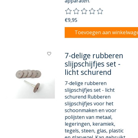
apparaten.
De beoordeling van dit product
€9,95
Toevoegen aan winkelwag
7-delige rubberen
slijpschijfjes set -
licht schurend
7-delige rubberen
slijpschijfjes set - licht
schurend Rubberen
slijpschijfjes voor het
schoonmaken en voor
polijsten van metaal,
legeringen, keramiek,
tegels, steen, glas, plastic
en glasvezel. Kan gebruikt