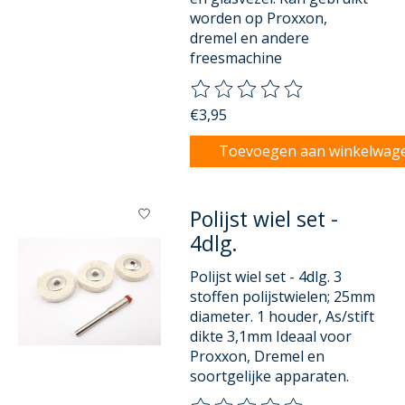
worden op Proxxon,
dremel en andere
freesmachine
De beoordeling van dit product
€3,95
Toevoegen aan winkelwag
Polijst wiel set -
4dlg.
Polijst wiel set - 4dlg. 3
stoffen polijstwielen; 25mm
diameter. 1 houder, As/stift
dikte 3,1mm Ideaal voor
Proxxon, Dremel en
soortgelijke apparaten.