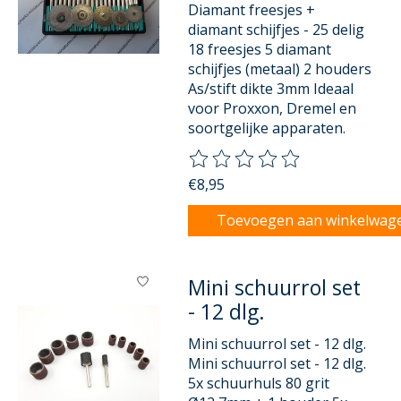
Diamant freesjes +
diamant schijfjes - 25 delig
18 freesjes 5 diamant
schijfjes (metaal) 2 houders
As/stift dikte 3mm Ideaal
voor Proxxon, Dremel en
soortgelijke apparaten.
De beoordeling van dit product
€8,95
Toevoegen aan winkelwag
Mini schuurrol set
- 12 dlg.
Mini schuurrol set - 12 dlg.
Mini schuurrol set - 12 dlg.
5x schuurhuls 80 grit