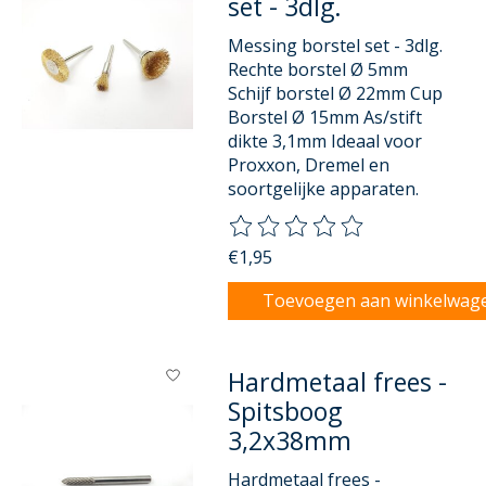
set - 3dlg.
Messing borstel set - 3dlg.
Rechte borstel Ø 5mm
Schijf borstel Ø 22mm Cup
Borstel Ø 15mm As/stift
dikte 3,1mm Ideaal voor
Proxxon, Dremel en
soortgelijke apparaten.
De beoordeling van dit product
€1,95
Toevoegen aan winkelwag
Hardmetaal frees -
Spitsboog
3,2x38mm
Hardmetaal frees -