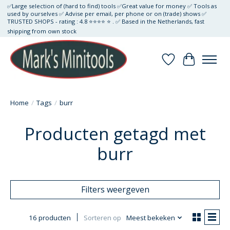
✅Large selection of (hard to find) tools ✅Great value for money ✅ Tools as
used by ourselves ✅ Advise per email, per phone or on (trade) shows ✅
TRUSTED SHOPS - rating : 4.8 ⭐⭐⭐⭐ ⭐ . ✅ Based in the Netherlands, fast
shipping from own stock
Verlanglijst
Winkelwa
Home
/
Tags
/
burr
Producten getagd met
burr
Filters weergeven
16 producten
Sorteren op
Meest bekeken