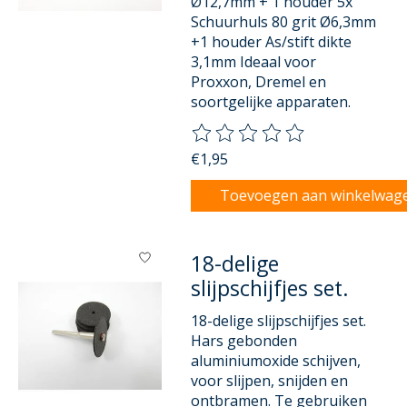
Ø12,7mm + 1 houder 5x
Schuurhuls 80 grit Ø6,3mm
+1 houder As/stift dikte
3,1mm Ideaal voor
Proxxon, Dremel en
soortgelijke apparaten.
De beoordeling van dit product
€1,95
Toevoegen aan winkelwag
18-delige
slijpschijfjes set.
18-delige slijpschijfjes set.
Hars gebonden
aluminiumoxide schijven,
voor slijpen, snijden en
ontbramen. Te gebruiken