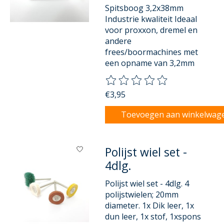
Spitsboog 3,2x38mm
Industrie kwaliteit Ideaal
voor proxxon, dremel en
andere
frees/boormachines met
een opname van 3,2mm
De beoordeling van dit product
€3,95
Toevoegen aan winkelwag
Polijst wiel set -
4dlg.
Polijst wiel set - 4dlg. 4
polijstwielen; 20mm
diameter. 1x Dik leer, 1x
dun leer, 1x stof, 1xspons