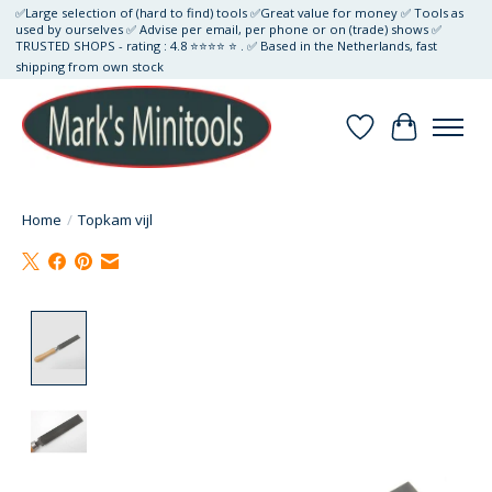
✅Large selection of (hard to find) tools ✅Great value for money ✅ Tools as
used by ourselves ✅ Advise per email, per phone or on (trade) shows ✅
TRUSTED SHOPS - rating : 4.8 ⭐⭐⭐⭐ ⭐ . ✅ Based in the Netherlands, fast
shipping from own stock
Verlanglijst
Winkelwa
Home
/
Topkam vijl
Product image slideshow Items