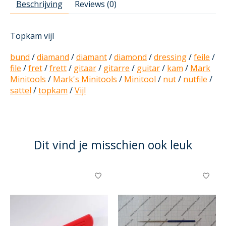
Beschrijving
Reviews (0)
Topkam vijl
bund
/
diamand
/
diamant
/
diamond
/
dressing
/
feile
/
file
/
fret
/
frett
/
gitaar
/
gitarre
/
guitar
/
kam
/
Mark
Minitools
/
Mark's Minitools
/
Minitool
/
nut
/
nutfile
/
sattel
/
topkam
/
Vijl
Dit vind je misschien ook leuk
Items van productcarrousel