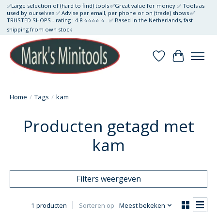
✅Large selection of (hard to find) tools ✅Great value for money ✅ Tools as
used by ourselves ✅ Advise per email, per phone or on (trade) shows ✅
TRUSTED SHOPS - rating : 4.8 ⭐⭐⭐⭐ ⭐ . ✅ Based in the Netherlands, fast
shipping from own stock
Verlanglijst
Winkelwa
Home
/
Tags
/
kam
Producten getagd met
kam
Filters weergeven
1 producten
Sorteren op
Meest bekeken