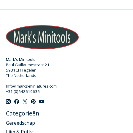
Mark's Minitools
Paul Guillaumestraat 21
5931CH Tegelen
The Netherlands
Info@marks-miniatures.com
+31 (0)648619635
Categorieën
Gereedschap
Lijm & Putty