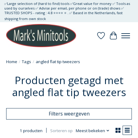
✅Large selection of (hard to find) tools ✅Great value for money ✅ Tools as
used by ourselves ✅ Advise per email, per phone or on (trade) shows ✅
TRUSTED SHOPS - rating : 4.8 ⭐⭐⭐⭐ ⭐ . ✅ Based in the Netherlands, fast
shipping from own stock
Verlanglijst
Winkelwa
Home
/
Tags
/
angled flat tip tweezers
Producten getagd met
angled flat tip tweezers
Filters weergeven
1 producten
Sorteren op
Meest bekeken