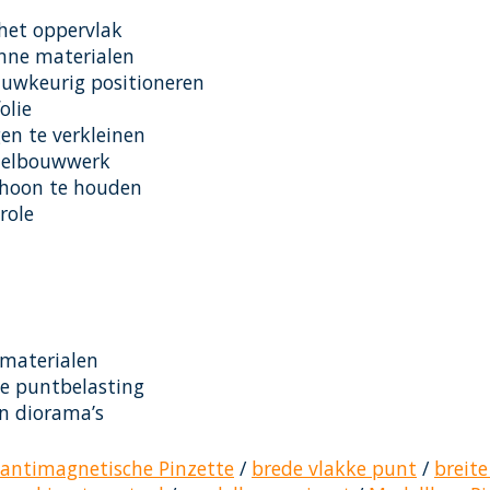
het oppervlak
unne materialen
auwkeurig positioneren
olie
en te verkleinen
odelbouwwerk
schoon te houden
role
 materialen
e puntbelasting
n diorama’s
antimagnetische Pinzette
/
brede vlakke punt
/
breite