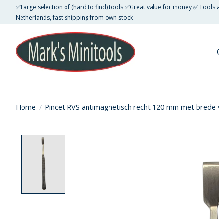
✅Large selection of (hard to find) tools ✅Great value for money ✅ Tools
Netherlands, fast shipping from own stock
Home
/
Pincet RVS antimagnetisch recht 120 mm met brede v
Product image slideshow Items