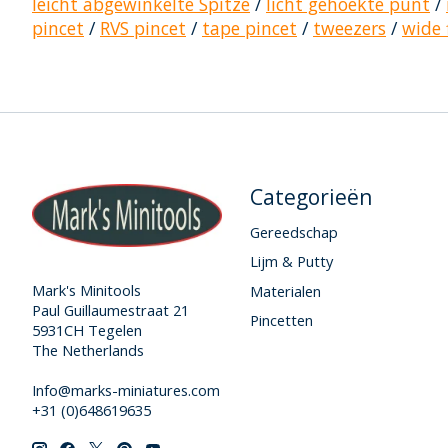
leicht abgewinkelte Spitze
/
licht gehoekte punt
/
pincet
/
RVS pincet
/
tape pincet
/
tweezers
/
wide 
Categorieën
Gereedschap
Lijm & Putty
Mark's Minitools
Materialen
Paul Guillaumestraat 21
Pincetten
5931CH Tegelen
The Netherlands
Info@marks-miniatures.com
+31 (0)648619635