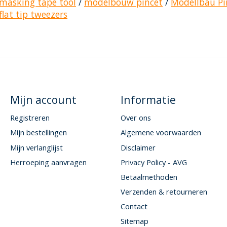
masking tape tool
/
modelbouw pincet
/
Modellbau Pi
flat tip tweezers
Mijn account
Informatie
Registreren
Over ons
Mijn bestellingen
Algemene voorwaarden
Mijn verlanglijst
Disclaimer
Herroeping aanvragen
Privacy Policy - AVG
Betaalmethoden
Verzenden & retourneren
Contact
Sitemap