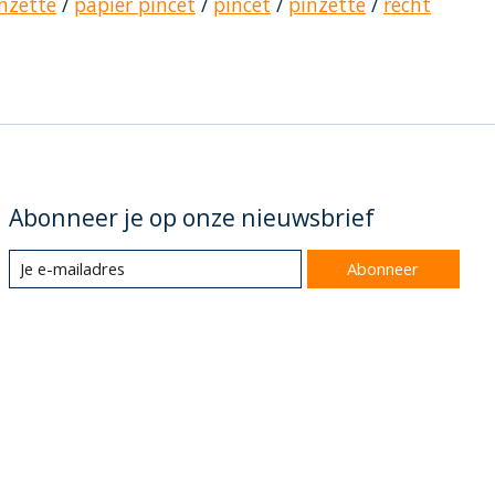
nzette
/
papier pincet
/
pincet
/
pinzette
/
recht
Abonneer je op onze nieuwsbrief
Abonneer