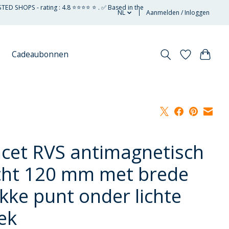
STED SHOPS - rating : 4.8 ⭐⭐⭐⭐ ⭐ . ✅ Based in the
NL
Aanmelden / Inloggen
Cadeaubonnen
ncet RVS antimagnetisch
cht 120 mm met brede
akke punt onder lichte
ek