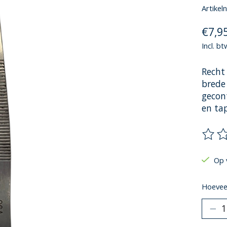
Artike
€7,9
Incl. bt
Recht
brede
gecon
en ta
De be
Op 
Hoeveel