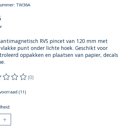
lnummer: TW36A
5
w
 antimagnetisch RVS pincet van 120 mm met
 vlakke punt onder lichte hoek. Geschikt voor
troleerd oppakken en plaatsen van papier, decals
pe.
(0)
oordeling van dit product is
0
van de 5
voorraad (11)
heid: