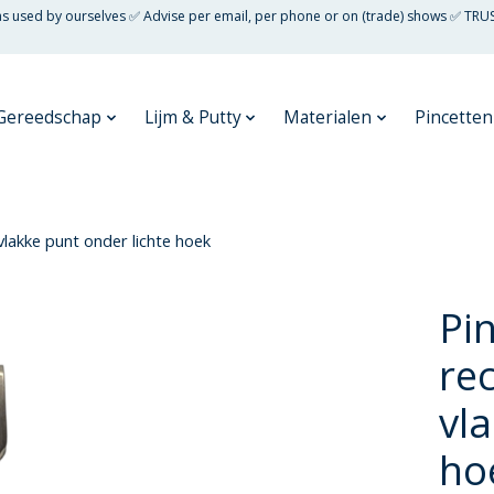
 as used by ourselves ✅ Advise per email, per phone or on (trade) shows ✅ TRU
Gereedschap
Lijm & Putty
Materialen
Pincetten
lakke punt onder lichte hoek
Pi
re
vl
ho