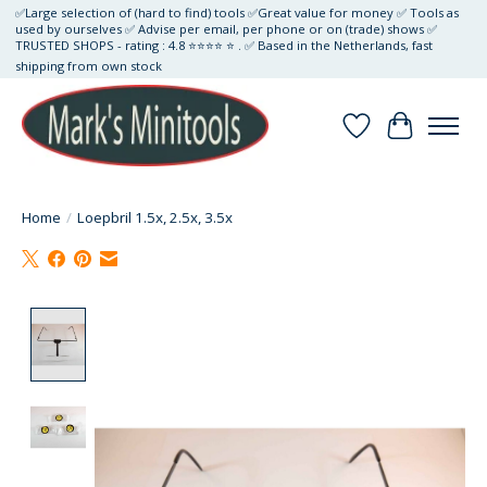
✅Large selection of (hard to find) tools ✅Great value for money ✅ Tools as
used by ourselves ✅ Advise per email, per phone or on (trade) shows ✅
TRUSTED SHOPS - rating : 4.8 ⭐⭐⭐⭐ ⭐ . ✅ Based in the Netherlands, fast
shipping from own stock
Verlanglijst
Winkelwa
Home
/
Loepbril 1.5x, 2.5x, 3.5x
Product image slideshow Items