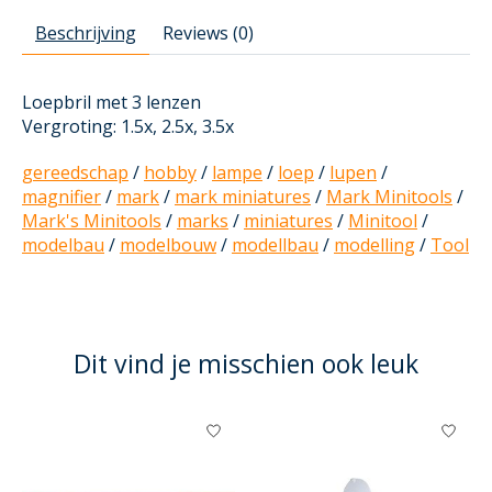
Beschrijving
Reviews (0)
Loepbril met 3 lenzen
Vergroting: 1.5x, 2.5x, 3.5x
gereedschap
/
hobby
/
lampe
/
loep
/
lupen
/
magnifier
/
mark
/
mark miniatures
/
Mark Minitools
/
Mark's Minitools
/
marks
/
miniatures
/
Minitool
/
modelbau
/
modelbouw
/
modellbau
/
modelling
/
Tool
Dit vind je misschien ook leuk
Items van productcarrousel