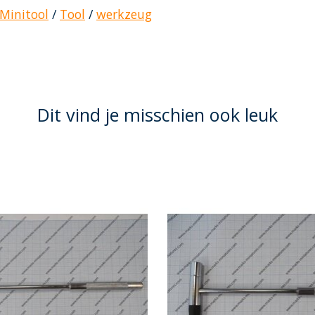
Minitool
/
Tool
/
werkzeug
Dit vind je misschien ook leuk