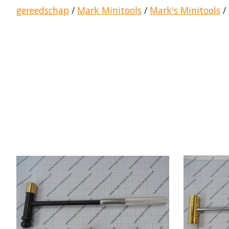
gereedschap
/
Mark Minitools
/
Mark's Minitools
/
Items van productcarrousel