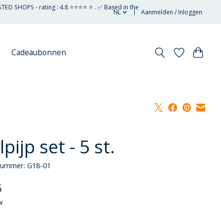
STED SHOPS - rating : 4.8 ⭐⭐⭐⭐ ⭐ . ✅ Based in the
NL
Aanmelden / Inloggen
Cadeaubonnen
pijp set - 5 st.
lnummer: G18-01
5
w