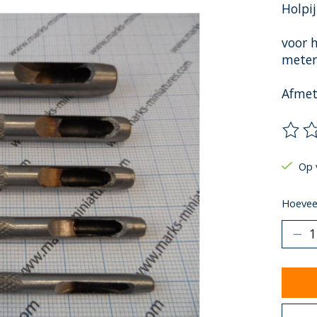
Holpij
voor h
meteri
Afmet
De be
Op 
Hoeveel