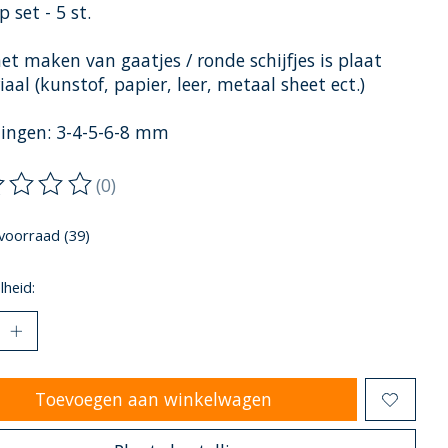
p set - 5 st.
et maken van gaatjes / ronde schijfjes is plaat
aal (kunstof, papier, leer, metaal sheet ect.)
ingen: 3-4-5-6-8 mm
(0)
oordeling van dit product is
0
van de 5
voorraad (39)
heid:
Toevoegen aan winkelwagen