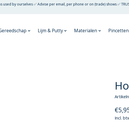
 as used by ourselves ✅ Advise per email, per phone or on (trade) shows ✅ TRU
Gereedschap
Lijm & Putty
Materialen
Pincetten
Hol
Artike
€5,9
Incl. bt