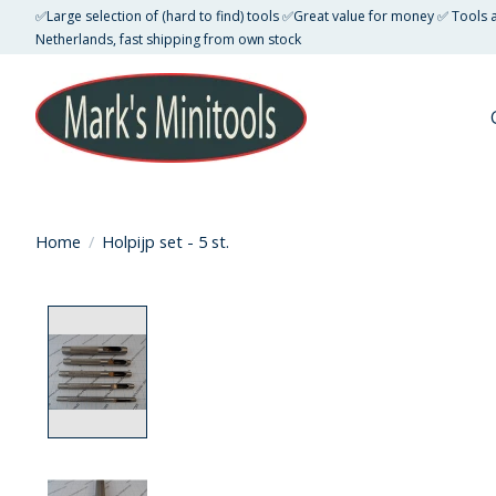
✅Large selection of (hard to find) tools ✅Great value for money ✅ Tools
Netherlands, fast shipping from own stock
Home
/
Holpijp set - 5 st.
Product image slideshow Items