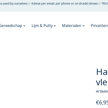
 as used by ourselves ✅ Advise per email, per phone or on (trade) shows ✅ TRU
Gereedschap
Lijm & Putty
Materialen
Pincetten
Ha
vl
Artike
€6,9