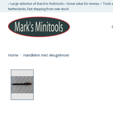
✅Large selection of (hard to find) tools ✅Great value for money ✅ Tools
Netherlands, fast shipping from own stock
Home
/
Handklem met vleugelmoer
Product image slideshow Items