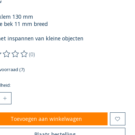
w
klem 130 mm
e bek 11 mm breed
het inspannen van kleine objecten
(0)
oordeling van dit product is
0
van de 5
voorraad (7)
heid:
Toevoegen aan winkelwagen
Plaats bestelling