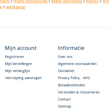
mark
/
mark miniatures
/
Mark Minitools
/
marks
/
mi
ce
/
werkzeug
Mijn account
Informatie
Registreren
Over ons
Mijn bestellingen
Algemene voorwaarden
Mijn verlanglijst
Disclaimer
Herroeping aanvragen
Privacy Policy - AVG
Betaalmethoden
Verzenden & retourneren
Contact
Sitemap