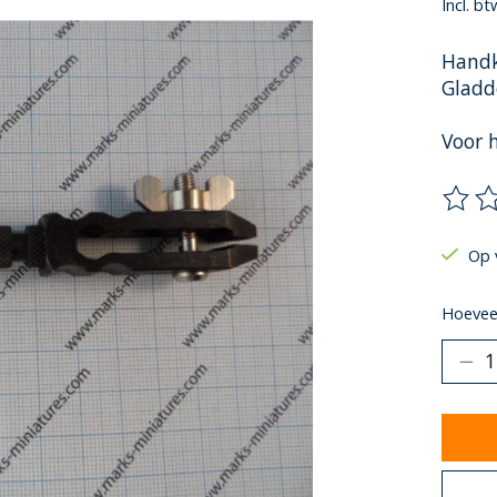
Incl. bt
Hand
Gladd
Voor 
De be
Op 
Hoeveel