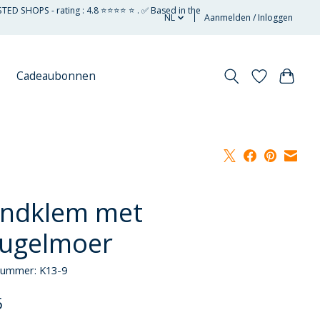
STED SHOPS - rating : 4.8 ⭐⭐⭐⭐ ⭐ . ✅ Based in the
NL
Aanmelden / Inloggen
Cadeaubonnen
ndklem met
eugelmoer
lnummer: K13-9
5