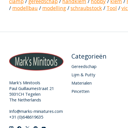
clamp
/
gereedschap
/
handklem
/
hobby
/
klem
/
/
modellbau
/
modelling
/
schraubstock
/
Tool
/
vi
Categorieën
Gereedschap
Lijm & Putty
Mark's Minitools
Materialen
Paul Guillaumestraat 21
Pincetten
5931CH Tegelen
The Netherlands
Info@marks-miniatures.com
+31 (0)648619635