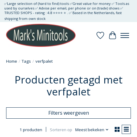
✅Large selection of (hard to find) tools ✅Great value for money ✅ Tools as
used by ourselves ✅ Advise per email, per phone or on (trade) shows ✅
TRUSTED SHOPS - rating : 4.8 ⭐⭐⭐⭐ ⭐ . ✅ Based in the Netherlands, fast
shipping from own stock
Verlanglijst
Winkelwa
Home
/
Tags
/
verfpalet
Producten getagd met
verfpalet
Filters weergeven
1 producten
Sorteren op
Meest bekeken