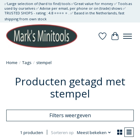
✅Large selection of (hard to find) tools ✅Great value for money ✅ Tools as
used by ourselves ✅ Advise per email, per phone or on (trade) shows ✅
TRUSTED SHOPS - rating : 4.8 ⭐⭐⭐⭐ ⭐ . ✅ Based in the Netherlands, fast
shipping from own stock
Verlanglijst
Winkelwa
Home
/
Tags
/
stempel
Producten getagd met
stempel
Filters weergeven
1 producten
Sorteren op
Meest bekeken