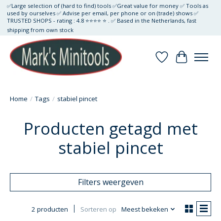
✅Large selection of (hard to find) tools ✅Great value for money ✅ Tools as
used by ourselves ✅ Advise per email, per phone or on (trade) shows ✅
TRUSTED SHOPS - rating : 4.8 ⭐⭐⭐⭐ ⭐ . ✅ Based in the Netherlands, fast
shipping from own stock
Verlanglijst
Winkelwa
Home
/
Tags
/
stabiel pincet
Producten getagd met
stabiel pincet
Filters weergeven
2 producten
Sorteren op
Meest bekeken