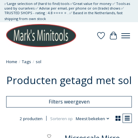
✅Large selection of (hard to find) tools ✅Great value for money ✅ Tools as
used by ourselves ✅ Advise per email, per phone or on (trade) shows ✅
TRUSTED SHOPS - rating : 4.8 ⭐⭐⭐⭐ ⭐ . ✅ Based in the Netherlands, fast
shipping from own stock
Verlanglijst
Winkelwa
Home
/
Tags
/
sol
Producten getagd met sol
Filters weergeven
2 producten
Sorteren op
Meest bekeken