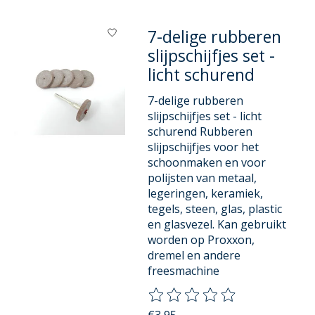
7-delige rubberen
slijpschijfjes set -
licht schurend
7-delige rubberen
slijpschijfjes set - licht
schurend Rubberen
slijpschijfjes voor het
schoonmaken en voor
polijsten van metaal,
legeringen, keramiek,
tegels, steen, glas, plastic
en glasvezel. Kan gebruikt
worden op Proxxon,
dremel en andere
freesmachine
De beoordeling van dit product
€3,95