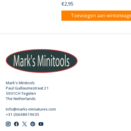
€2,95
Toevoegen aan winkelwag
Mark's Minitools
Paul Guillaumestraat 21
5931CH Tegelen
The Netherlands
Info@marks-miniatures.com
+31 (0)648619635