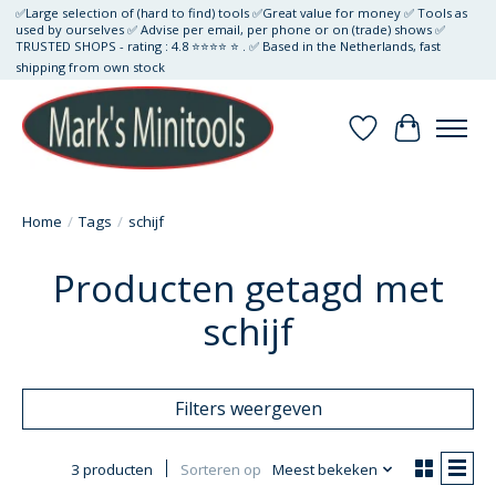
✅Large selection of (hard to find) tools ✅Great value for money ✅ Tools as
used by ourselves ✅ Advise per email, per phone or on (trade) shows ✅
TRUSTED SHOPS - rating : 4.8 ⭐⭐⭐⭐ ⭐ . ✅ Based in the Netherlands, fast
shipping from own stock
Verlanglijst
Winkelwa
Home
/
Tags
/
schijf
Producten getagd met
schijf
Filters weergeven
3 producten
Sorteren op
Meest bekeken