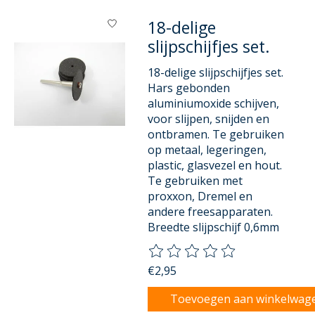
18-delige
slijpschijfjes set.
18-delige slijpschijfjes set.
Hars gebonden
aluminiumoxide schijven,
voor slijpen, snijden en
ontbramen. Te gebruiken
op metaal, legeringen,
plastic, glasvezel en hout.
Te gebruiken met
proxxon, Dremel en
andere freesapparaten.
Breedte slijpschijf 0,6mm
De beoordeling van dit product
€2,95
Toevoegen aan winkelwag