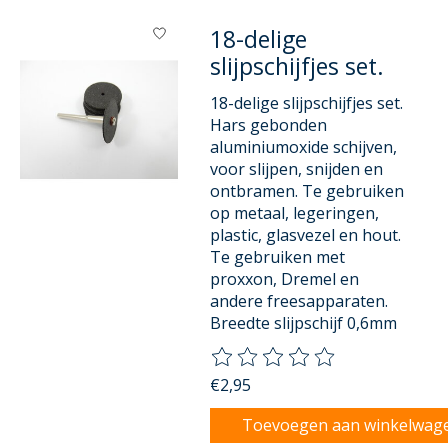
18-delige
slijpschijfjes set.
18-delige slijpschijfjes set.
Hars gebonden
aluminiumoxide schijven,
voor slijpen, snijden en
ontbramen. Te gebruiken
op metaal, legeringen,
plastic, glasvezel en hout.
Te gebruiken met
proxxon, Dremel en
andere freesapparaten.
Breedte slijpschijf 0,6mm
De beoordeling van dit product
€2,95
Toevoegen aan winkelwag