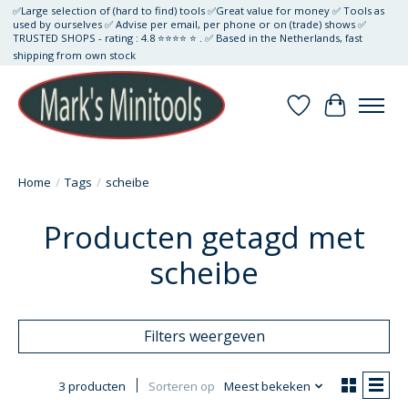
✅Large selection of (hard to find) tools ✅Great value for money ✅ Tools as
used by ourselves ✅ Advise per email, per phone or on (trade) shows ✅
TRUSTED SHOPS - rating : 4.8 ⭐⭐⭐⭐ ⭐ . ✅ Based in the Netherlands, fast
shipping from own stock
Verlanglijst
Winkelwa
Home
/
Tags
/
scheibe
Producten getagd met
scheibe
Filters weergeven
3 producten
Sorteren op
Meest bekeken