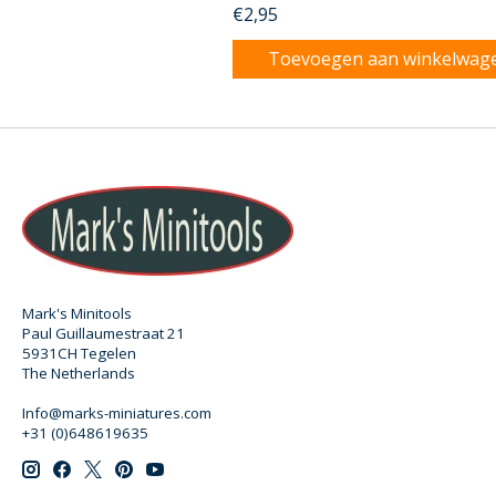
€2,95
Toevoegen aan winkelwag
Mark's Minitools
Paul Guillaumestraat 21
5931CH Tegelen
The Netherlands
Info@marks-miniatures.com
+31 (0)648619635