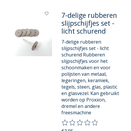
7-delige rubberen
slijpschijfjes set -
licht schurend
7-delige rubberen
slijpschijfjes set - licht
schurend Rubberen
slijpschijfjes voor het
schoonmaken en voor
polijsten van metaal,
legeringen, keramiek,
tegels, steen, glas, plastic
en glasvezel. Kan gebruikt
worden op Proxxon,
dremel en andere
freesmachine
De beoordeling van dit product
€3,95