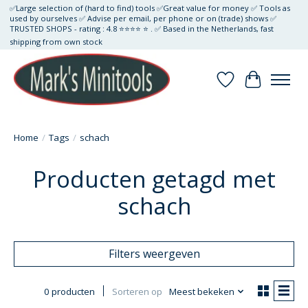
✅Large selection of (hard to find) tools ✅Great value for money ✅ Tools as
used by ourselves ✅ Advise per email, per phone or on (trade) shows ✅
TRUSTED SHOPS - rating : 4.8 ⭐⭐⭐⭐ ⭐ . ✅ Based in the Netherlands, fast
shipping from own stock
Verlanglijst
Winkelwa
Home
/
Tags
/
schach
Producten getagd met
schach
Filters weergeven
0 producten
Sorteren op
Meest bekeken