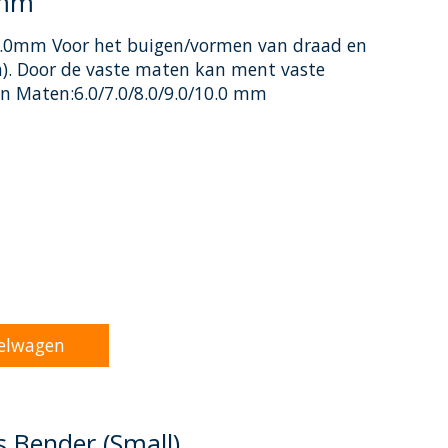
0mm
0.0mm Voor het buigen/vormen van draad en
n). Door de vaste maten kan ment vaste
 Maten:6.0/7.0/8.0/9.0/10.0 mm
oduct is
0
van de 5
elwagen
 Bender (Small)