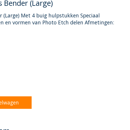
s Bender (Large)
 (Large) Met 4 buig hulpstukken Speciaal
en en vormen van Photo Etch delen Afmetingen:
oduct is
0
van de 5
elwagen