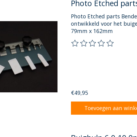
Photo Etched part
Photo Etched parts Bender
ontwikkeld voor het buig
79mm x 162mm
De beoordeling van dit pr
€49,95
Toevoegen aan wink