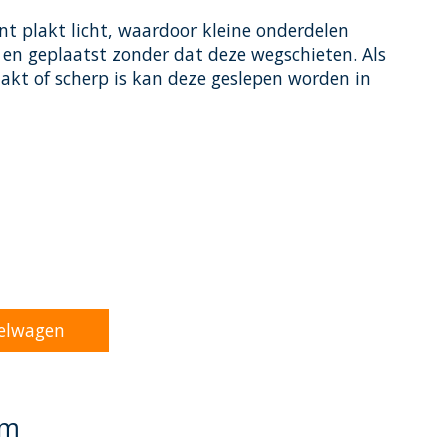
t plakt licht, waardoor kleine onderdelen
n geplaatst zonder dat deze wegschieten. Als
akt of scherp is kan deze geslepen worden in
oduct is
0
van de 5
elwagen
mm