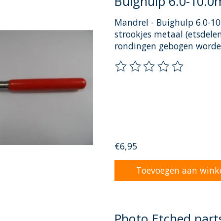
Buighulp 6.0-10.
Mandrel - Buighulp 6.0-1
strookjes metaal (etsdele
rondingen gebogen worden
De beoordeling van dit pr
€6,95
Toevoegen aan wink
Photo Etched parts