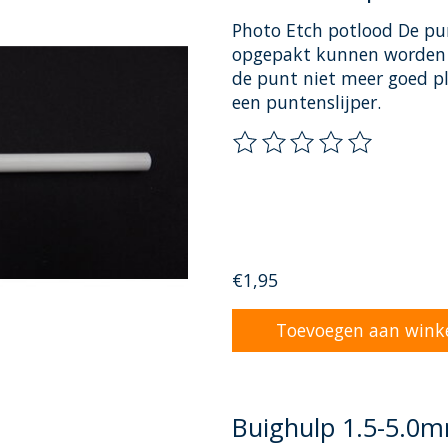
Photo Etch potlood De pun
opgepakt kunnen worden e
de punt niet meer goed pl
een puntenslijper.
De beoordeling van dit pr
€1,95
Toevoegen aan wink
Buighulp 1.5-5.0