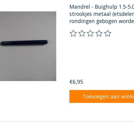
Mandrel - Buighulp 1.5-5
strookjes metaal (etsdele
rondingen gebogen worden
De beoordeling van dit pr
€6,95
Toevoegen aan wink