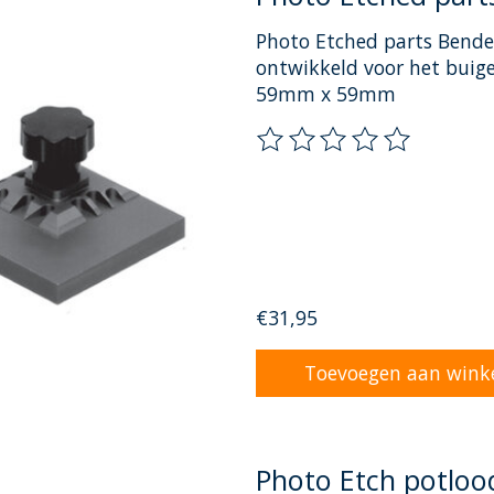
Photo Etched parts Bender
ontwikkeld voor het buig
59mm x 59mm
De beoordeling van dit pr
€31,95
Toevoegen aan wink
Photo Etch potloo