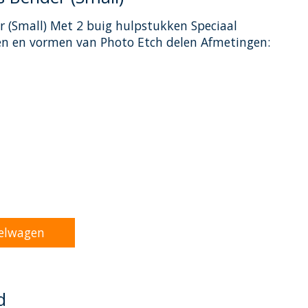
 (Small) Met 2 buig hulpstukken Speciaal
en en vormen van Photo Etch delen Afmetingen:
oduct is
0
van de 5
elwagen
d