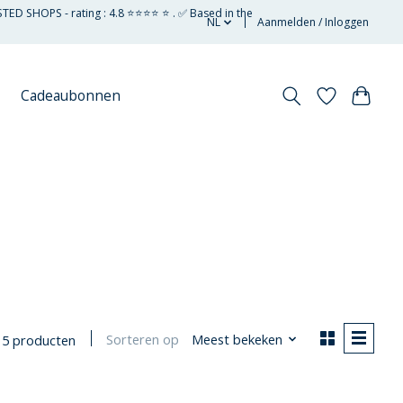
STED SHOPS - rating : 4.8 ⭐⭐⭐⭐ ⭐ . ✅ Based in the
NL
Aanmelden / Inloggen
Cadeaubonnen
Sorteren op
Meest bekeken
5 producten