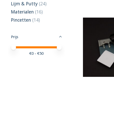
Lijm & Putty
(24)
Materialen
(16)
Pincetten
(14)
Prijs
Minimale prijswaarde
Price maximum value
€
0
- €
50