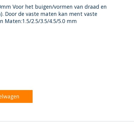
.0mm Voor het buigen/vormen van draad en
n). Door de vaste maten kan ment vaste
 Maten:1.5/2.5/3.5/4.5/5.0 mm
oduct is
0
van de 5
elwagen