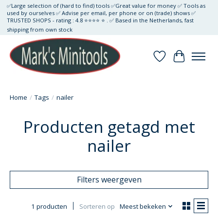
✅Large selection of (hard to find) tools ✅Great value for money ✅ Tools as
used by ourselves ✅ Advise per email, per phone or on (trade) shows ✅
TRUSTED SHOPS - rating : 4.8 ⭐⭐⭐⭐ ⭐ . ✅ Based in the Netherlands, fast
shipping from own stock
Verlanglijst
Winkelwa
Home
/
Tags
/
nailer
Producten getagd met
nailer
Filters weergeven
1 producten
Sorteren op
Meest bekeken