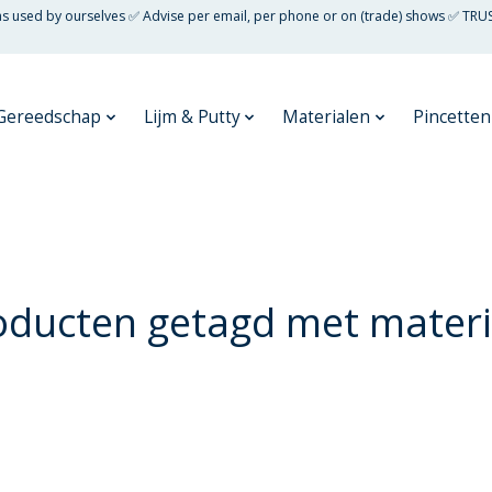
 as used by ourselves ✅ Advise per email, per phone or on (trade) shows ✅ TRU
Gereedschap
Lijm & Putty
Materialen
Pincetten
oducten getagd met materi