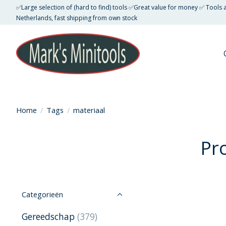
✅Large selection of (hard to find) tools ✅Great value for money ✅ Tools
Netherlands, fast shipping from own stock
Home
/
Tags
/
materiaal
Pr
Categorieën
Gereedschap
(379)