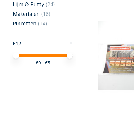
Lijm & Putty
(24)
Materialen
(16)
Pincetten
(14)
Prijs
Minimale prijswaarde
Price maximum value
€
0
- €
5