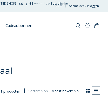
STED SHOPS - rating : 4.8 ⭐⭐⭐⭐ ⭐ . ✅ Based in the
NL
Aanmelden / Inloggen
Cadeaubonnen
aal
Sorteren op
Meest bekeken
1 producten