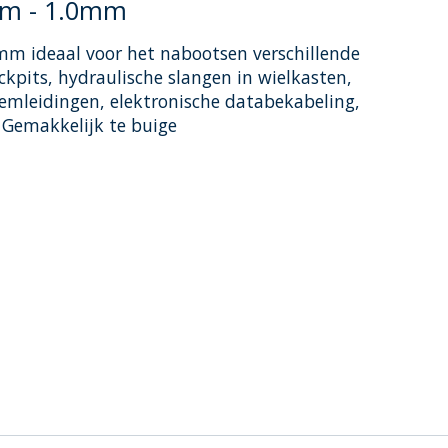
mm - 1.0mm
mm ideaal voor het nabootsen verschillende
ockpits, hydraulische slangen in wielkasten,
emleidingen, elektronische databekabeling,
. Gemakkelijk te buige
oduct is
0
van de 5