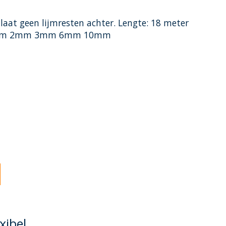
laat geen lijmresten achter. Lengte: 18 meter
: 1mm 2mm 3mm 6mm 10mm
oduct is
0
van de 5
xibel