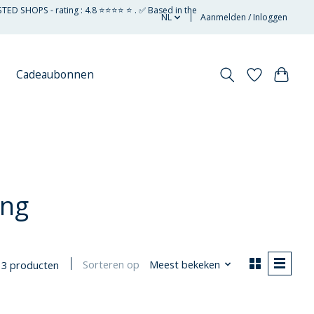
STED SHOPS - rating : 4.8 ⭐⭐⭐⭐ ⭐ . ✅ Based in the
NL
Aanmelden / Inloggen
Cadeaubonnen
ing
Sorteren op
Meest bekeken
3 producten