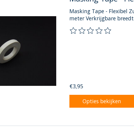
Masking Tape - Flexibel Zu
meter Verkrijgbare br
De beoordeling van dit pr
€3,95
Opties bekijken