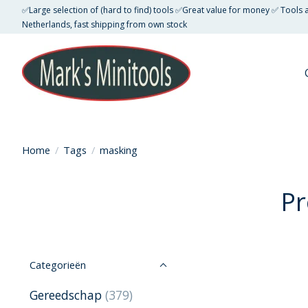
✅Large selection of (hard to find) tools ✅Great value for money ✅ Tools
Netherlands, fast shipping from own stock
Home
/
Tags
/
masking
Pr
Categorieën
Gereedschap
(379)