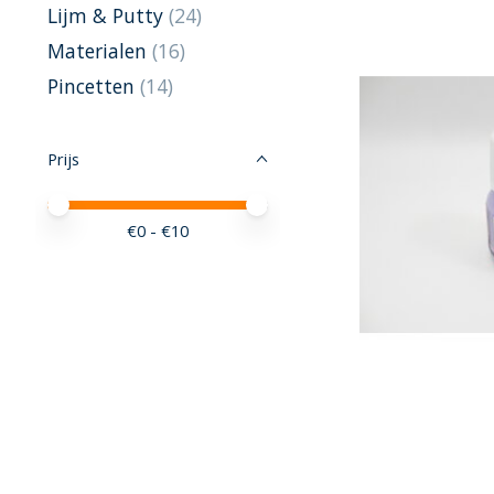
Lijm & Putty
(24)
Materialen
(16)
Pincetten
(14)
Prijs
Minimale prijswaarde
Price maximum value
€
0
- €
10