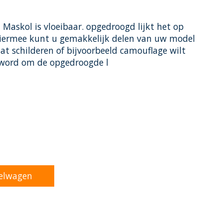
askol is vloeibaar. opgedroogd lijkt het op
 Hiermee kunt u gemakkelijk delen van uw model
t schilderen of bijvoorbeeld camouflage wilt
word om de opgedroogde l
oduct is
0
van de 5
elwagen