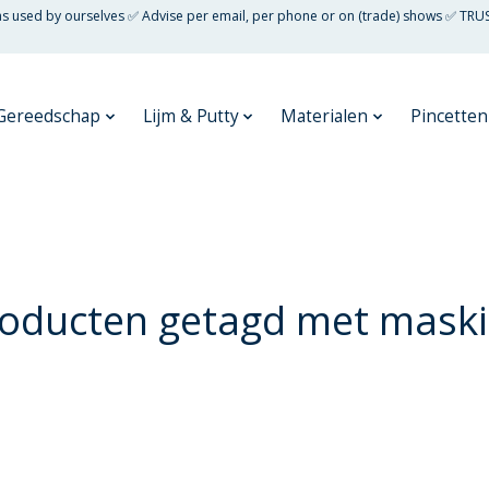
 as used by ourselves ✅ Advise per email, per phone or on (trade) shows ✅ TRU
Gereedschap
Lijm & Putty
Materialen
Pincetten
oducten getagd met mask