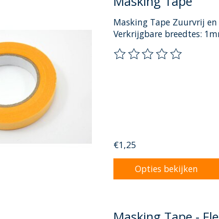
Masking Tape
Masking Tape Zuurvrij en 
Verkrijgbare breedtes
De beoordeling van dit pr
€1,25
Opties bekijken
Masking Tape - Fle