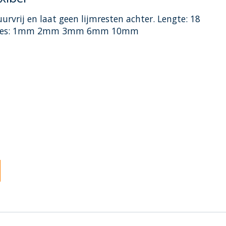
urvrij en laat geen lijmresten achter. Lengte: 18
eedtes: 1mm 2mm 3mm 6mm 10mm
oduct is
0
van de 5