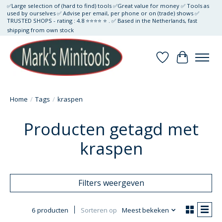
✅Large selection of (hard to find) tools ✅Great value for money ✅ Tools as
used by ourselves ✅ Advise per email, per phone or on (trade) shows ✅
TRUSTED SHOPS - rating : 4.8 ⭐⭐⭐⭐ ⭐ . ✅ Based in the Netherlands, fast
shipping from own stock
Verlanglijst
Winkelwa
Home
/
Tags
/
kraspen
Producten getagd met
kraspen
Filters weergeven
6 producten
Sorteren op
Meest bekeken