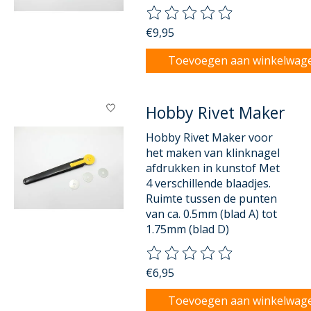
De beoordeling van dit product
€9,95
Toevoegen aan winkelwag
Hobby Rivet Maker
Hobby Rivet Maker voor
het maken van klinknagel
afdrukken in kunstof Met
4 verschillende blaadjes.
Ruimte tussen de punten
van ca. 0.5mm (blad A) tot
1.75mm (blad D)
De beoordeling van dit product
€6,95
Toevoegen aan winkelwag