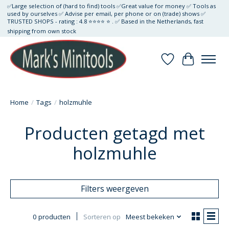
✅Large selection of (hard to find) tools ✅Great value for money ✅ Tools as
used by ourselves ✅ Advise per email, per phone or on (trade) shows ✅
TRUSTED SHOPS - rating : 4.8 ⭐⭐⭐⭐ ⭐ . ✅ Based in the Netherlands, fast
shipping from own stock
Verlanglijst
Winkelwa
Home
/
Tags
/
holzmuhle
Producten getagd met
holzmuhle
Filters weergeven
0 producten
Sorteren op
Meest bekeken