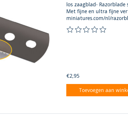
los zaagblad- Razorblade
Met fijne en ultra fijne 
miniatures.com/nl/razorb
De beoordeling van dit pr
€2,95
Toevoegen aan wink