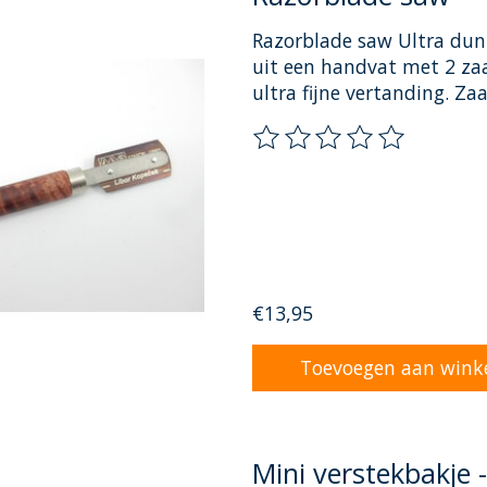
Razorblade saw Ultra dun
uit een handvat met 2 zaa
ultra fijne vertanding. Za
De beoordeling van dit pr
€13,95
Toevoegen aan wink
Mini verstekbakje 