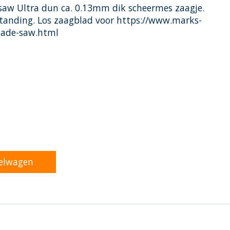
 saw Ultra dun ca. 0.13mm dik scheermes zaagje.
vertanding. Los zaagblad voor https://www.marks-
lade-saw.html
oduct is
0
van de 5
elwagen