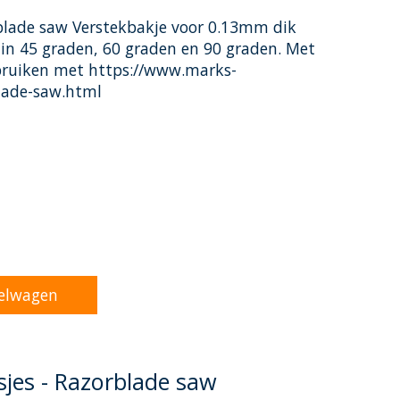
rblade saw Verstekbakje voor 0.13mm dik
in 45 graden, 60 graden en 90 graden. Met
ebruiken met https://www.marks-
lade-saw.html
oduct is
0
van de 5
elwagen
sjes - Razorblade saw