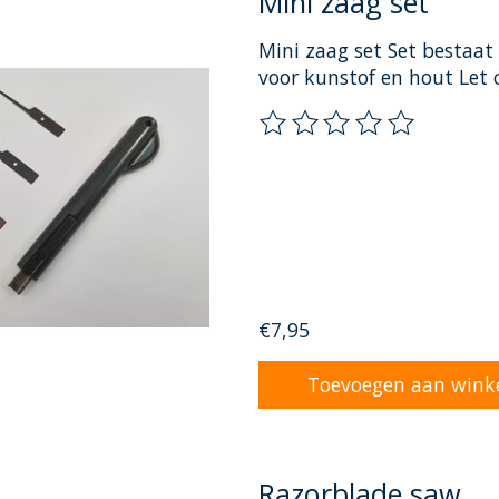
Mini zaag set
Mini zaag set Set bestaat
voor kunstof en hout Let o
De beoordeling van dit pr
€7,95
Toevoegen aan wink
Razorblade saw