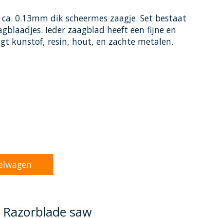
 ca. 0.13mm dik scheermes zaagje. Set bestaat
gblaadjes. Ieder zaagblad heeft een fijne en
agt kunstof, resin, hout, en zachte metalen.
oduct is
0
van de 5
elwagen
- Razorblade saw