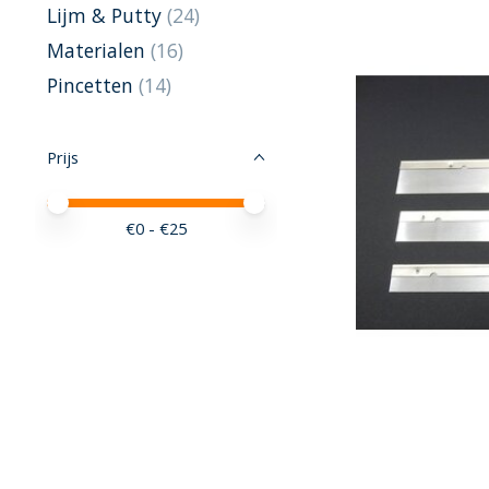
Lijm & Putty
(24)
Materialen
(16)
Pincetten
(14)
Prijs
Minimale prijswaarde
Price maximum value
€
0
- €
25