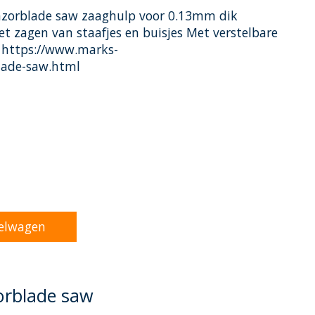
Razorblade saw zaaghulp voor 0.13mm dik
et zagen van staafjes en buisjes Met verstelbare
 https://www.marks-
lade-saw.html
oduct is
0
van de 5
elwagen
zorblade saw