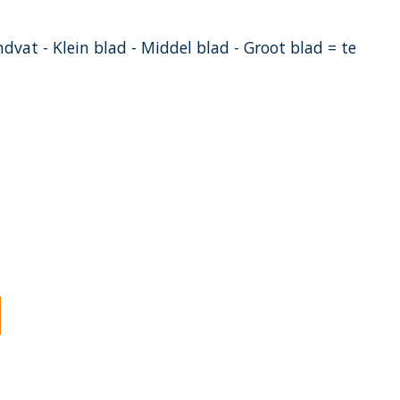
dvat - Klein blad - Middel blad - Groot blad = te
oduct is
0
van de 5