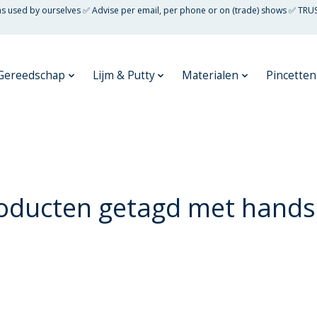
 as used by ourselves ✅ Advise per email, per phone or on (trade) shows ✅ TRU
Gereedschap
Lijm & Putty
Materialen
Pincetten
oducten getagd met hand