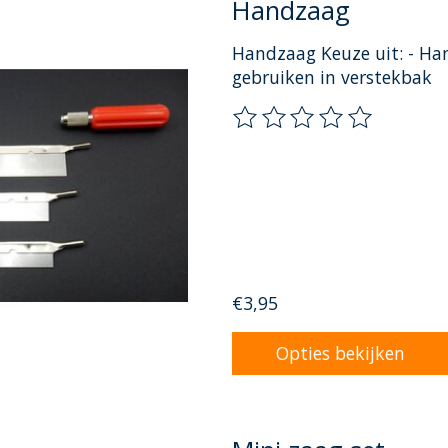
Handzaag
Handzaag Keuze uit: - Han
gebruiken in verstekbak
De beoordeling van dit pr
€3,95
Opties bekijken