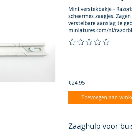
Mini verstekbakje - Razo
scheermes zaagjes. Zagen 
verstelbare aanslag te g
miniatures.com/nl/razorb
De beoordeling van dit pr
€24,95
Toevoegen aan wink
Zaaghulp voor bui