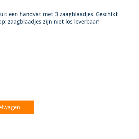
 uit een handvat met 3 zaagblaadjes. Geschikt
p: zaagblaadjes zijn niet los leverbaar!
oduct is
0
van de 5
elwagen