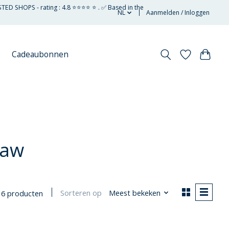
STED SHOPS - rating : 4.8 ⭐⭐⭐⭐ ⭐ . ✅ Based in the
NL
Aanmelden / Inloggen
Cadeaubonnen
saw
Sorteren op
Meest bekeken
6 producten