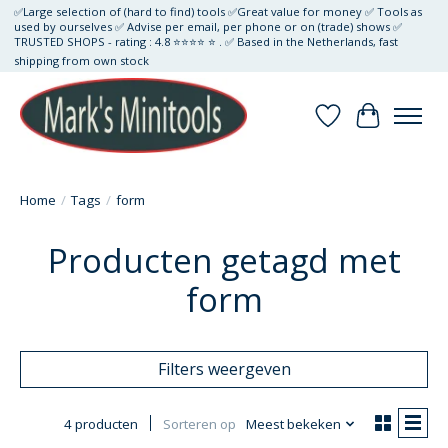
✅Large selection of (hard to find) tools ✅Great value for money ✅ Tools as
used by ourselves ✅ Advise per email, per phone or on (trade) shows ✅
TRUSTED SHOPS - rating : 4.8 ⭐⭐⭐⭐ ⭐ . ✅ Based in the Netherlands, fast
shipping from own stock
Verlanglijst
Winkelwa
Home
/
Tags
/
form
Producten getagd met
form
Filters weergeven
4 producten
Sorteren op
Meest bekeken