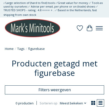
✅Large selection of (hard to find) tools ✅Great value for money ✅ Tools as
used by ourselves ✅ Advise per email, per phone or on (trade) shows ✅
TRUSTED SHOPS - rating : 4.8 ⭐⭐⭐⭐ ⭐ . ✅ Based in the Netherlands, fast
shipping from own stock
Verlanglijst
Winkelwa
Home
/
Tags
/
figurebase
Producten getagd met
figurebase
Filters weergeven
0 producten
Sorteren op
Meest bekeken