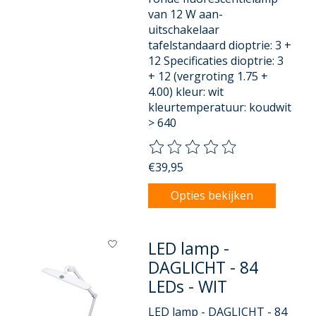
van 12 W aan-
uitschakelaar
tafelstandaard dioptrie: 3 +
12 Specificaties dioptrie: 3
+ 12 (vergroting 1.75 +
4.00) kleur: wit
kleurtemperatuur: koudwit
> 640
De beoordeling van dit product
€39,95
Opties bekijken
LED lamp -
DAGLICHT - 84
LEDs - WIT
LED lamp - DAGLICHT - 84