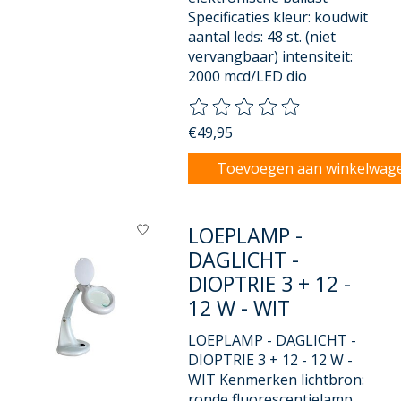
Specificaties kleur: koudwit
aantal leds: 48 st. (niet
vervangbaar) intensiteit:
2000 mcd/LED dio
De beoordeling van dit product
€49,95
Toevoegen aan winkelwag
LOEPLAMP -
DAGLICHT -
DIOPTRIE 3 + 12 -
12 W - WIT
LOEPLAMP - DAGLICHT -
DIOPTRIE 3 + 12 - 12 W -
WIT Kenmerken lichtbron:
ronde fluorescentielamp