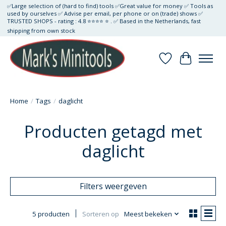
✅Large selection of (hard to find) tools ✅Great value for money ✅ Tools as
used by ourselves ✅ Advise per email, per phone or on (trade) shows ✅
TRUSTED SHOPS - rating : 4.8 ⭐⭐⭐⭐ ⭐ . ✅ Based in the Netherlands, fast
shipping from own stock
Verlanglijst
Winkelwa
Home
/
Tags
/
daglicht
Producten getagd met
daglicht
Filters weergeven
5 producten
Sorteren op
Meest bekeken