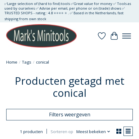
✅Large selection of (hard to find) tools ✅Great value for money ✅ Tools as
used by ourselves ✅ Advise per email, per phone or on (trade) shows ✅
TRUSTED SHOPS - rating : 4.8 ⭐⭐⭐⭐ ⭐ . ✅ Based in the Netherlands, fast
shipping from own stock
Verlanglijst
Winkelwa
Home
/
Tags
/
conical
Producten getagd met
conical
Filters weergeven
1 producten
Sorteren op
Meest bekeken