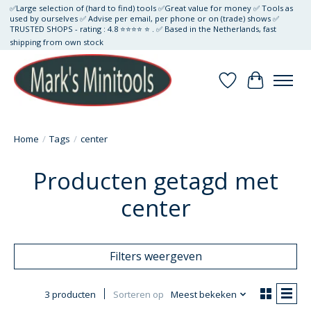
✅Large selection of (hard to find) tools ✅Great value for money ✅ Tools as
used by ourselves ✅ Advise per email, per phone or on (trade) shows ✅
TRUSTED SHOPS - rating : 4.8 ⭐⭐⭐⭐ ⭐ . ✅ Based in the Netherlands, fast
shipping from own stock
Verlanglijst
Winkelwa
Home
/
Tags
/
center
Producten getagd met
center
Filters weergeven
3 producten
Sorteren op
Meest bekeken