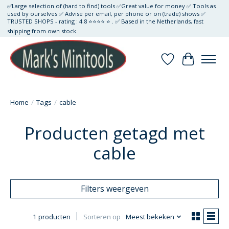
✅Large selection of (hard to find) tools ✅Great value for money ✅ Tools as
used by ourselves ✅ Advise per email, per phone or on (trade) shows ✅
TRUSTED SHOPS - rating : 4.8 ⭐⭐⭐⭐ ⭐ . ✅ Based in the Netherlands, fast
shipping from own stock
Verlanglijst
Winkelwa
Home
/
Tags
/
cable
Producten getagd met
cable
Filters weergeven
1 producten
Sorteren op
Meest bekeken