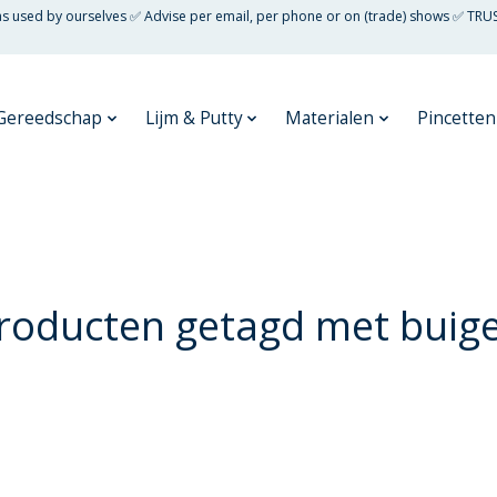
 as used by ourselves ✅ Advise per email, per phone or on (trade) shows ✅ TRU
Gereedschap
Lijm & Putty
Materialen
Pincetten
roducten getagd met buig