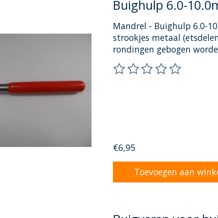
Buighulp 6.0-10.
Mandrel - Buighulp 6.0-1
strookjes metaal (etsdele
rondingen gebogen worden
De beoordeling van dit pr
€6,95
Toevoegen aan wink