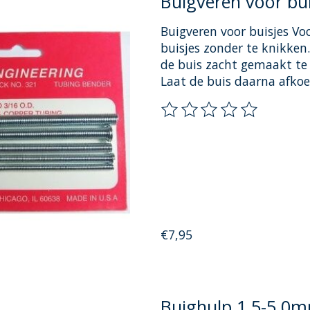
Buigveren voor bui
Buigveren voor buisjes Vo
buisjes zonder te knikken
de buis zacht gemaakt te
Laat de buis daarna afkoe
De beoordeling van dit pr
€7,95
Buighulp 1.5-5.0