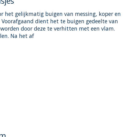
sjes
or het gelijkmatig buigen van messing, koper en
. Voorafgaand dient het te buigen gedeelte van
 worden door deze te verhitten met een vlam.
len. Na het af
oduct is
0
van de 5
mm