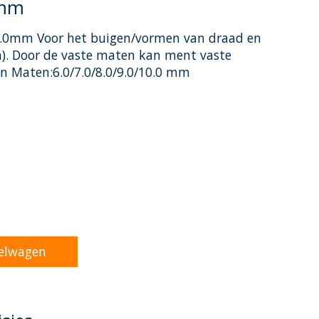
0mm
0.0mm Voor het buigen/vormen van draad en
n). Door de vaste maten kan ment vaste
 Maten:6.0/7.0/8.0/9.0/10.0 mm
oduct is
0
van de 5
elwagen