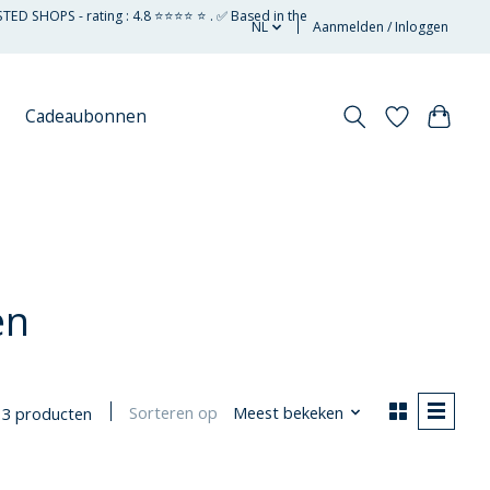
STED SHOPS - rating : 4.8 ⭐⭐⭐⭐ ⭐ . ✅ Based in the
NL
Aanmelden / Inloggen
Cadeaubonnen
en
Sorteren op
Meest bekeken
3 producten