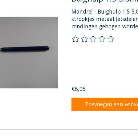
Mandrel - Buighulp 1.5-5
strookjes metaal (etsdele
rondingen gebogen worden
De beoordeling van dit pr
€6,95
Toevoegen aan wink