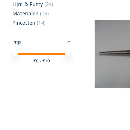
Lijm & Putty
(24)
Materialen
(16)
Pincetten
(14)
Prijs
Minimale prijswaarde
Price maximum value
€
0
- €
10