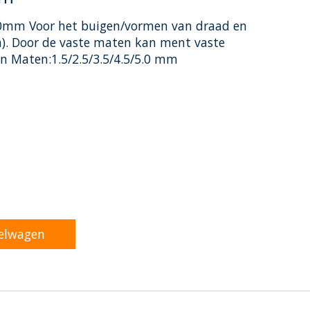
.0mm Voor het buigen/vormen van draad en
n). Door de vaste maten kan ment vaste
 Maten:1.5/2.5/3.5/4.5/5.0 mm
oduct is
0
van de 5
elwagen