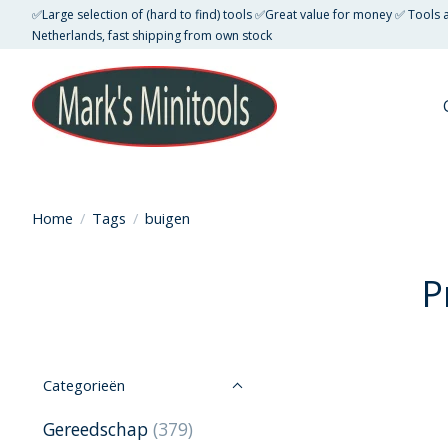
✅Large selection of (hard to find) tools ✅Great value for money ✅ Tools
Netherlands, fast shipping from own stock
Home
/
Tags
/
buigen
P
Categorieën
Gereedschap
(379)