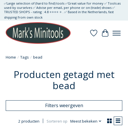
✅Large selection of (hard to find) tools ✅Great value for money ✅ Tools as
used by ourselves ✅ Advise per email, per phone or on (trade) shows ✅
TRUSTED SHOPS - rating : 4.8 ⭐⭐⭐⭐ ⭐ . ✅ Based in the Netherlands, fast
shipping from own stock
Verlanglijst
Winkelwa
Home
/
Tags
/
bead
Producten getagd met
bead
Filters weergeven
2 producten
Sorteren op
Meest bekeken