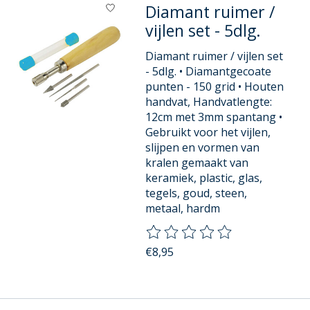
Diamant ruimer /
vijlen set - 5dlg.
Diamant ruimer / vijlen set
- 5dlg. • Diamantgecoate
punten - 150 grid • Houten
handvat, Handvatlengte:
12cm met 3mm spantang •
Gebruikt voor het vijlen,
slijpen en vormen van
kralen gemaakt van
keramiek, plastic, glas,
tegels, goud, steen,
metaal, hardm
De beoordeling van dit product
€8,95