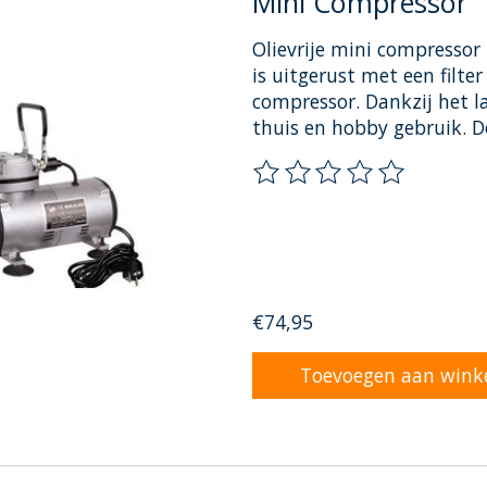
Mini Compressor
Olievrije mini compressor 
is uitgerust met een filt
compressor. Dankzij het l
thuis en hobby gebruik. D
De beoordeling van dit pr
€74,95
Toevoegen aan wink