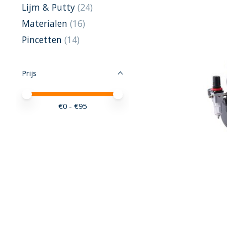
Lijm & Putty
(24)
Materialen
(16)
Pincetten
(14)
Prijs
Minimale prijswaarde
Price maximum value
€
0
- €
95