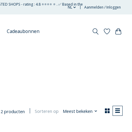
STED SHOPS - rating : 4.8 ⭐⭐⭐⭐ ⭐ . ✅ Based in the
NL
Aanmelden / Inloggen
Cadeaubonnen
Sorteren op
Meest bekeken
2 producten