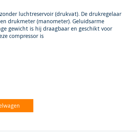
zonder luchtreservoir (drukvat). De drukregelaar
er en drukmeter (manometer). Geluidsarme
age gewicht is hij draagbaar en geschikt voor
eze compressor is
oduct is
0
van de 5
elwagen