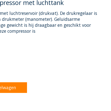
pressor met luchttank
met luchtreservoir (drukvat). De drukregelaar is
 en drukmeter (manometer). Geluidsarme
age gewicht is hij draagbaar en geschikt voor
eze compressor is
oduct is
0
van de 5
elwagen