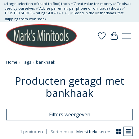
✅Large selection of (hard to find) tools ✅Great value for money ✅ Tools as
used by ourselves ✅ Advise per email, per phone or on (trade) shows ✅
TRUSTED SHOPS - rating : 4.8 ⭐⭐⭐⭐ ⭐ . ✅ Based in the Netherlands, fast
shipping from own stock
Verlanglijst
Winkelwa
Home
/
Tags
/
bankhaak
Producten getagd met
bankhaak
Filters weergeven
1 producten
Sorteren op
Meest bekeken