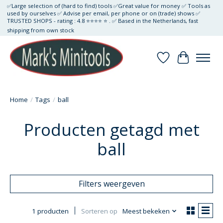
✅Large selection of (hard to find) tools ✅Great value for money ✅ Tools as
used by ourselves ✅ Advise per email, per phone or on (trade) shows ✅
TRUSTED SHOPS - rating : 4.8 ⭐⭐⭐⭐ ⭐ . ✅ Based in the Netherlands, fast
shipping from own stock
Verlanglijst
Winkelwa
Home
/
Tags
/
ball
Producten getagd met
ball
Filters weergeven
1 producten
Sorteren op
Meest bekeken