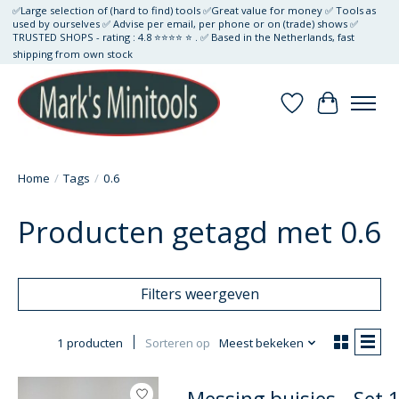
✅Large selection of (hard to find) tools ✅Great value for money ✅ Tools as
used by ourselves ✅ Advise per email, per phone or on (trade) shows ✅
TRUSTED SHOPS - rating : 4.8 ⭐⭐⭐⭐ ⭐ . ✅ Based in the Netherlands, fast
shipping from own stock
Verlanglijst
Winkelwa
Home
/
Tags
/
0.6
Producten getagd met 0.6
Filters weergeven
1 producten
Sorteren op
Meest bekeken