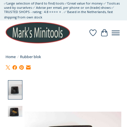
✅Large selection of (hard to find) tools ✅Great value for money ✅ Tools as
used by ourselves ✅ Advise per email, per phone or on (trade) shows ✅
TRUSTED SHOPS - rating : 4.8 ⭐⭐⭐⭐ ⭐ . ✅ Based in the Netherlands, fast
shipping from own stock
Verlanglijst
Winkelwa
Home
/
Rubber blok
Product image slideshow Items