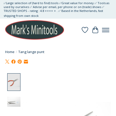
✅Large selection of (hard to find) tools ✅Great value for money ✅ Tools as
used by ourselves ✅ Advise per email, per phone or on (trade) shows ✅
TRUSTED SHOPS - rating : 4.8 ⭐⭐⭐⭐ ⭐ . ✅ Based in the Netherlands, fast
shipping from own stock
Verlanglijst
Winkelwa
Home
/
Tang lange punt
Product image slideshow Items