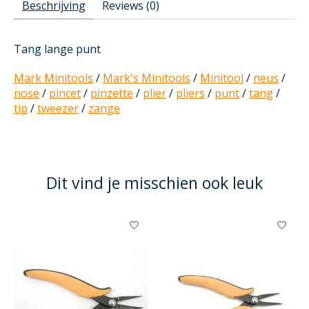
Beschrijving
Reviews (0)
Tang lange punt
Mark Minitools
/
Mark's Minitools
/
Minitool
/
neus
/
nose
/
pincet
/
pinzette
/
plier
/
pliers
/
punt
/
tang
/
tip
/
tweezer
/
zange
Dit vind je misschien ook leuk
Items van productcarrousel