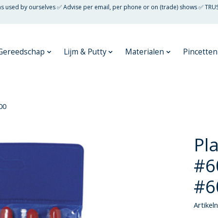
 as used by ourselves ✅ Advise per email, per phone or on (trade) shows ✅ TRU
Gereedschap
Lijm & Putty
Materialen
Pincetten
00
Pla
#6
#6
Artike