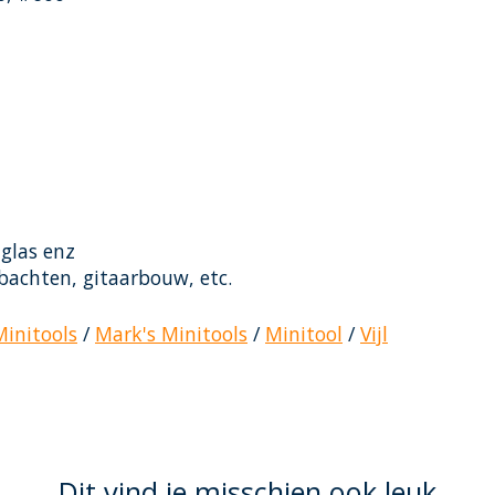
 glas enz
mbachten, gitaarbouw, etc.
initools
/
Mark's Minitools
/
Minitool
/
Vijl
Dit vind je misschien ook leuk