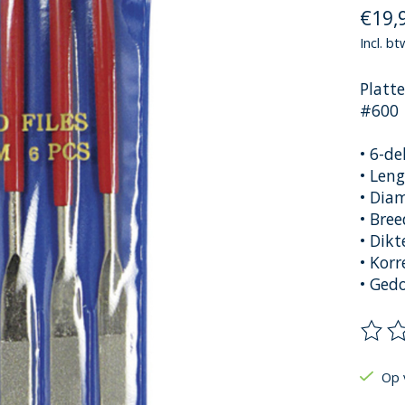
€19,
Incl. bt
Platt
#600
• 6-de
• Len
• Dia
• Bre
• Dik
• Korr
• Ged
De be
Op 