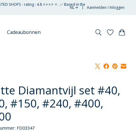
STED SHOPS - rating : 4.8 ⭐⭐⭐⭐ ⭐ . ✅ Based in the
NL
Aanmelden / Inloggen
Cadeaubonnen
tte Diamantvijl set #40,
0, #150, #240, #400,
00
lnummer: FD03347