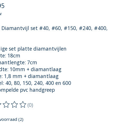
95
w
e Diamantvijl set #40, #60, #150, #240, #400,
lige set platte diamantvijlen
gte: 18cm
mantlengte: 7cm
edte: 10mm + diamantlaag
te: 1,8 mm + diamantlaag
el: 40, 80, 150, 240, 400 en 600
ompelde pvc handgreep
(0)
oordeling van dit product is
0
van de 5
voorraad (2)