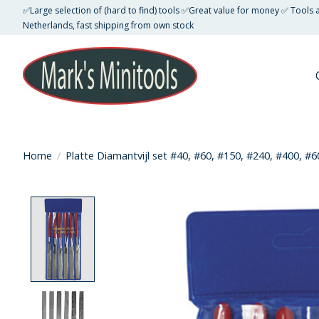
✅Large selection of (hard to find) tools ✅Great value for money ✅ Tools
Netherlands, fast shipping from own stock
Home
/
Platte Diamantvijl set #40, #60, #150, #240, #400, #6
Product image slideshow Items