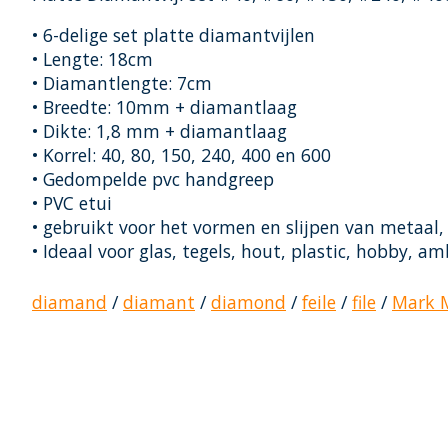
• 6-delige set platte diamantvijlen
• Lengte: 18cm
• Diamantlengte: 7cm
• Breedte: 10mm + diamantlaag
• Dikte: 1,8 mm + diamantlaag
• Korrel: 40, 80, 150, 240, 400 en 600
• Gedompelde pvc handgreep
• PVC etui
• gebruikt voor het vormen en slijpen van metaal,
• Ideaal voor glas, tegels, hout, plastic, hobby, a
diamand
/
diamant
/
diamond
/
feile
/
file
/
Mark M