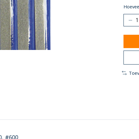
Hoeveel
Toev
0, #600