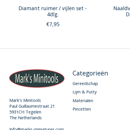
Diamant ruimer / vijlen set -
Naaldv
4dlg.
D
€7,95
Categorieën
Gereedschap
Lijm & Putty
Mark's Minitools
Materialen
Paul Guillaumestraat 21
Pincetten
5931CH Tegelen
The Netherlands
Info@marks-miniatures.com