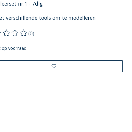
eerset nr.1 - 7dlg
et verschillende tools om te modelleren
(0)
oordeling van dit product is
0
van de 5
t op voorraad