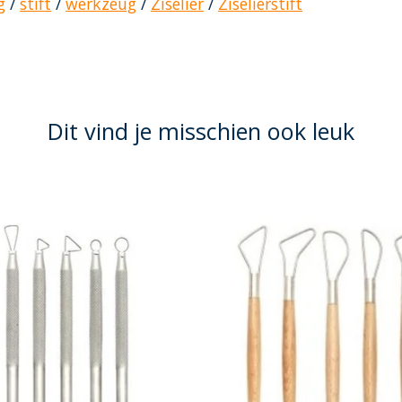
g
/
stift
/
werkzeug
/
Ziselier
/
Ziselierstift
Dit vind je misschien ook leuk