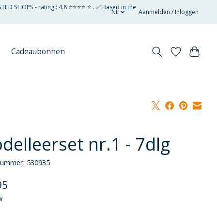
STED SHOPS - rating : 4.8 ⭐⭐⭐⭐ ⭐ . ✅ Based in the
NL
Aanmelden / Inloggen
Cadeaubonnen
delleerset nr.1 - 7dlg
lnummer: 530935
95
w