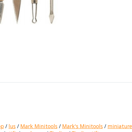
op
/
lus
/
Mark Minitools
/
Mark's Minitools
/
miniature