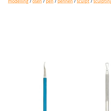
modelling
/
ösen
/
pen
/
pennen
/
sculpt
/
sculptin
Items van productcarrousel