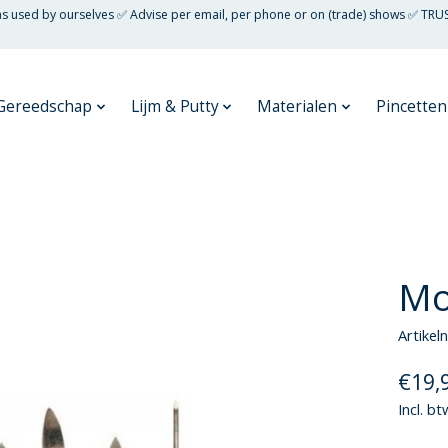
 as used by ourselves ✅ Advise per email, per phone or on (trade) shows ✅ TRU
Gereedschap
Lijm & Putty
Materialen
Pincetten
Mo
Artike
€19,
Incl. bt