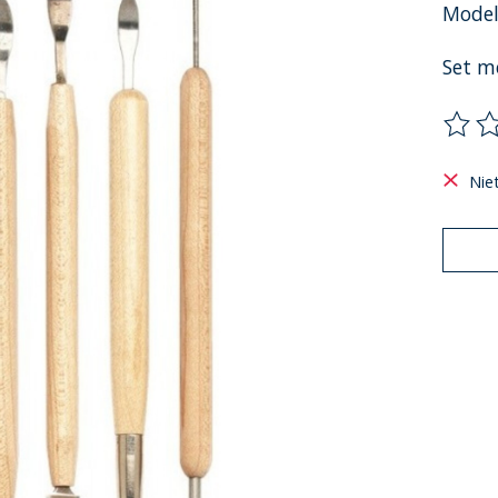
Modell
Set m
De be
Nie