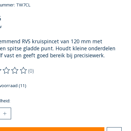
lnummer: TW7CL
5
w
lemmend RVS kruispincet van 120 mm met
en spitse gladde punt. Houdt kleine onderdelen
f vast en geeft goed bereik bij precisiewerk.
(0)
oordeling van dit product is
0
van de 5
voorraad (11)
heid: