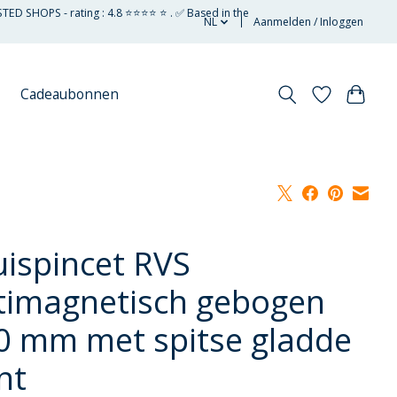
STED SHOPS - rating : 4.8 ⭐⭐⭐⭐ ⭐ . ✅ Based in the
NL
Aanmelden / Inloggen
Cadeaubonnen
uispincet RVS
timagnetisch gebogen
0 mm met spitse gladde
nt