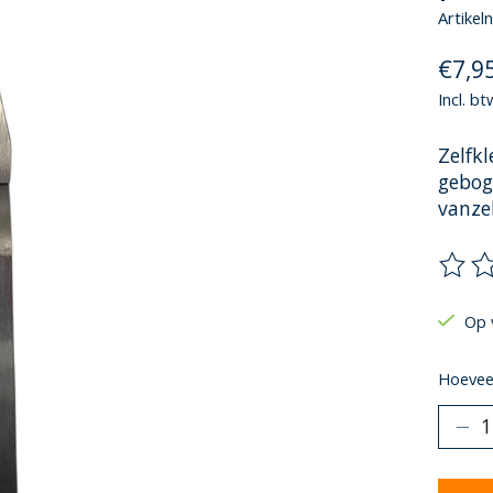
Artike
€7,9
Incl. bt
Zelfk
gebog
vanzel
De be
Op 
Hoeveel