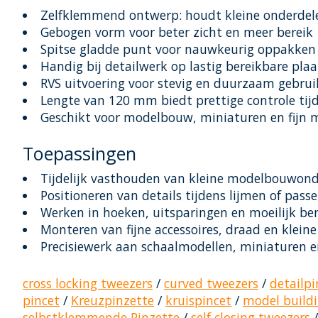
Zelfklemmend ontwerp: houdt kleine onderdele
Gebogen vorm voor beter zicht en meer bereik
Spitse gladde punt voor nauwkeurig oppakken 
Handig bij detailwerk op lastig bereikbare pla
RVS uitvoering voor stevig en duurzaam gebrui
Lengte van 120 mm biedt prettige controle tij
Geschikt voor modelbouw, miniaturen en fijn
Toepassingen
Tijdelijk vasthouden van kleine modelbouwon
Positioneren van details tijdens lijmen of pass
Werken in hoeken, uitsparingen en moeilijk be
Monteren van fijne accessoires, draad en klein
Precisiewerk aan schaalmodellen, miniaturen e
cross locking tweezers
/
curved tweezers
/
detailpi
pincet
/
Kreuzpinzette
/
kruispincet
/
model build
selbstklemmende Pinzette
/
self closing tweezers