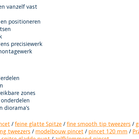
n vanzelf vast
en positioneren
atsen
k
dens precisiewerk
 montagewerk
derdelen
en
reikbare zones
e onderdelen
n diorama’s
ncet
/
feine glatte Spitze
/
fine smooth tip tweezers
/
g
ing tweezers
/
modelbouw pincet
/
pincet 120 mm
/
Pr
/
spitse gladde punt
/
zelfklemmend pincet