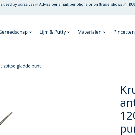
 as used by ourselves ✅ Advise per email, per phone or on (trade) shows ✅ TRU
Gereedschap
Lijm & Putty
Materialen
Pincetten
 spitse gladde punt
Kr
an
12
pu