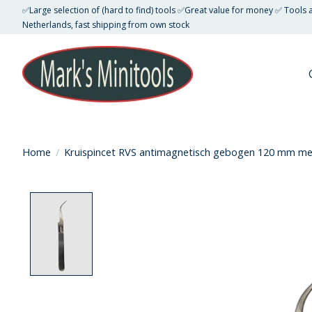
✅Large selection of (hard to find) tools ✅Great value for money ✅ Tools
Netherlands, fast shipping from own stock
Home
/
Kruispincet RVS antimagnetisch gebogen 120 mm met
Product image slideshow Items