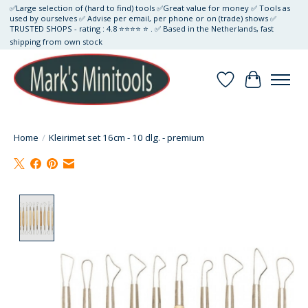
✅Large selection of (hard to find) tools ✅Great value for money ✅ Tools as
used by ourselves ✅ Advise per email, per phone or on (trade) shows ✅
TRUSTED SHOPS - rating : 4.8 ⭐⭐⭐⭐ ⭐ . ✅ Based in the Netherlands, fast
shipping from own stock
Verlanglijst
Winkelwa
Home
/
Kleirimet set 16cm - 10 dlg. - premium
Product image slideshow Items