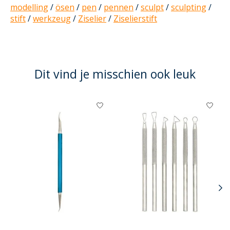
modelling
/
ösen
/
pen
/
pennen
/
sculpt
/
sculpting
/
stift
/
werkzeug
/
Ziselier
/
Ziselierstift
Dit vind je misschien ook leuk
Items van productcarrousel