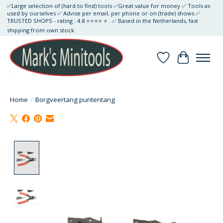
✅Large selection of (hard to find) tools ✅Great value for money ✅ Tools as
used by ourselves ✅ Advise per email, per phone or on (trade) shows ✅
TRUSTED SHOPS - rating : 4.8 ⭐⭐⭐⭐ ⭐ . ✅ Based in the Netherlands, fast
shipping from own stock
Verlanglijst
Winkelwa
Home
/
Borgveertang puntentang
Product image slideshow Items