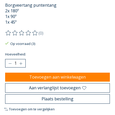
Borgveertang puntentang
2x 180º
1x 90º
1x 45º
(0)
De beoordeling van dit product is
0
van de 5
Op voorraad (3)
Hoeveelheid:
Toevoegen aan winkelwagen
Aan verlanglijst toevoegen
Plaats bestelling
Toevoegen om te vergelijken