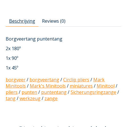
Beschrijving
Reviews (0)
Borgveertang puntentang
2x 180º
1x 90º
1x 45º
borgveer
/
borgveertang
/
Circlip pliers
/
Mark
Minitools
/
Mark's Minitools
/
miniatures
/
Minitool
/
pliers
/
punten
/
puntentang
/
Sicherungsringzange
/
tang
/
werkzeug
/
zange